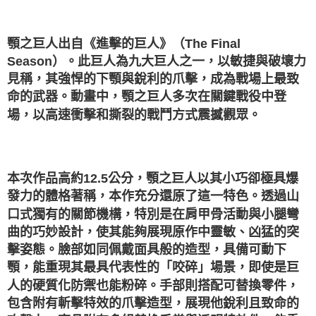
顎之巨人出自《進擊的巨人》（The Final
Season）。此巨人為九大巨人之一，以敏捷與破壞力
見稱，其強悍的下顎與銳利的爪擊，成為戰場上最致
命的武器。動畫中，顎之巨人多次在關鍵戰役中登
場，以高速衝擊和撕裂的戰鬥方式震撼觀眾。
本次作品高約12.5公分，顎之巨人以其小巧卻極具爆
發力的體格著稱，本作充分還原了這一特色。透過山
口式獨有的關節機構，特別是在肩甲骨活動與小腿彎
曲的巧妙設計，使其能夠展現原作中靈敏、凶猛的突
擊姿態。臉部如同佩戴面具般的造型，具備可動下
顎，能重現其最具代表性的「咬碎」場景，即使是巨
人的硬質化防禦也能粉碎。手部則搭配可替換零件，
包含附有斬擊特效的爪擊造型，展現他銳利且致命的