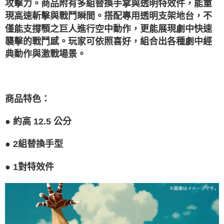
攻擊力。商品附有多組替換手掌與透明特效件，能重
現高速斬擊與戰鬥瞬間。搭配專用透明支架地台，不
僅能支撐顎之巨人進行空中動作，更能展現劇中快速
襲擊的戰鬥感。玩家可依照喜好，組合出各種劇中經
典動作與激戰場景。
商品特色
：
●
約高 12.5 公分
●
2組替換手型
●
1對特效件