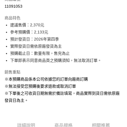
信用卡分期付款
11091053
3 期 0 利率 每期
NT$711
2家銀行
商品特色
6 期 0 利率 每期
NT$355
2家銀行
玉山商業銀行
台新國際商業銀行
建議售價：2,370元
玉山商業銀行
台新國際商業銀行
LINE Pay
參考預購價：2,133元
預計發貨日：2026年第四季
Apple Pay
實際發貨日需依原廠發貨為主
悠遊付
預購截止日：數量有限，售完為止
下單即表示同意商品頁之預購須知，無法取消訂單。
Google Pay
銷售重點
ATM付款
※本預購商品係本公司依據您的訂單向廠商訂購
※無法接受您預購後要求退款或取消訂單
運送方式
※下單後之可收貨日期無需於備註填寫，商品實際到貨日需依原廠
預購專用-宅配
發貨日為主。
每筆NT$120，滿NT$1,200(含以上)免運費
預購專用-離島
每筆NT$300
詳細說明
商品規格
相關推薦