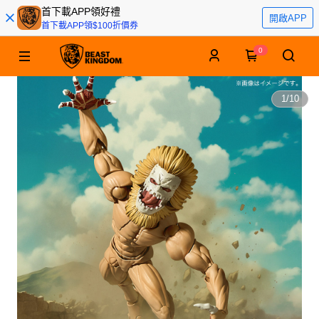
首下載APP領好禮
開啟APP
首下載APP領$100折價券
0
1
/
10