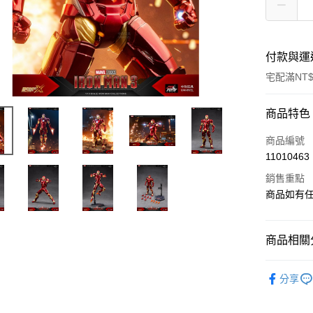
付款與運
宅配滿NT$
付款方式
商品特色
信用卡一
商品編號
11010463
LINE Pay
銷售重點
Apple Pay
商品如有
悠遊付
商品相關分
Google Pa
依影視作
全盈+PAY
分享
🔥現貨新
大哥付你
相關說明