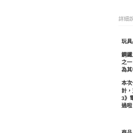
詳細
玩具
鋼鐵
之一
為其
本次
計，
3》
過啦
商品