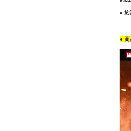
● 約
● 