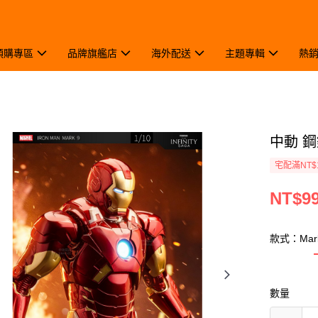
預購專區
品牌旗艦店
海外配送
主題專輯
熱
中動 鋼
宅配滿NT$
NT$9
款式：Mark
數量