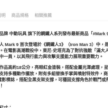
依作品角
【大哥付
AFTEE先
依作品角
1.本服務
2.付款方
相關說明
說明
商品規格
相關推薦
依收藏品
流程，驗
【關於「A
ATM付款
完成交易
AFTEE
依收藏品
3.實際核
便利好安
4.訂單成
１．簡單
🛍️品牌旗
品牌 中動玩具 旗下的鋼鐵人系列發布最新商品「#Mark 
消。如遇
２．便利
運送方式
無法說明
３．安心
依產品類
【繳款方
人 Mark 9 首次登場於《鋼鐵人3》（Iron Man 
宅配
1.分期款
🔥中動狂
【「AFT
。在電影高潮戰役中，東尼·史塔克為了對抗強敵「滿大人」
醒簡訊。
每筆NT$1
１．於結帳
2.透過簡
中一員，以其飛行能力與攻擊支援能力展現重要戰力。
付」結帳
帳／街口支
宅配-離島
２．訂單
３．收到繳
作品高約18公分，亮眼紅金塗裝，搭配金屬光澤處理，
每筆NT$3
【注意事
／ATM／
支持多種動作擺放，附有多組替換手掌與噴射特效件，商品
1.本服務
※ 請注意
用戶於交
絡購買商品
電影標誌，搭配全黑支架支撐，可穩固支撐角色於戰鬥或
款買賣價
先享後付
！
2.基於同
※ 交易是
資料（包
是否繳費成
用，由本
付客戶支
3.完整用
【注意事
尺寸：