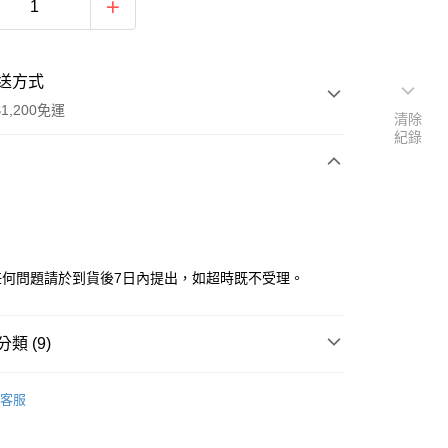
送方式
1,200免運
清除
紀錄
次付款
任何問題請於到貨後7日內提出，如超時既不受理。
類 (9)
y
品
▼漫威
客服
品專區
收藏品
分期