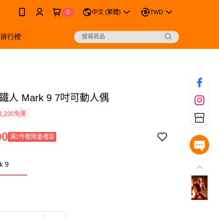
0
中文 (繁體)
TWD
銷排行榜
鐵人 Mark 9 7吋可動人偶
1,200免運
90
滿2件贈限量禮袋
 9