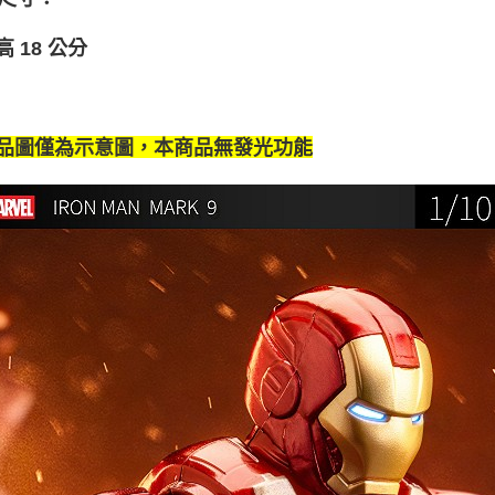
１．透過由
交易，需
求債權轉
高 18 公分
２．關於
https://aft
３．未成
「AFTE
任。
商品圖僅為示意圖，本商品無發光功能
４．使用「
即時審查
結果請求
５．嚴禁
形，恩沛
動。