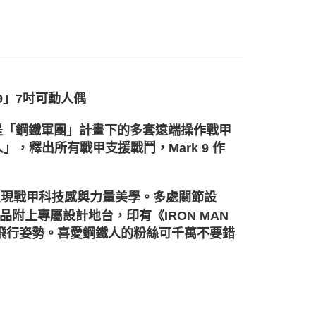
色
熱門角色
鋼鐵人
你分期使用說明】
享後付
色
漫威
鋼鐵人
由台灣大哥大提供，台灣大哥大用戶可立即使用無須另外申請。
式選擇「大哥付你分期」，訂單成立後會自動跳轉到大哥付的交易
牌
熱門品牌
ZD TOYS 中動
證手機門號後，選擇欲分期的期數、繳款截止日，確認付款後即
FTEE先享後付」】
。
先享後付是「在收到商品之後才付款」的支付方式。 讓您購物簡單
牌
品牌全覽
ZD TOYS 中動
准額度、可分期數及費用金額請依後續交易確認頁面所載為準。
心！
立30分鐘內，如未前往確認交易或遇審核未通過，訂單將自動取
：不需註冊會員、不需綁卡、不需儲值。
艦店
【ZD TOYS 中動】
7吋收藏
9」7吋可動人偶
「轉專審核」未通過狀況，表示未達大哥付你分期系統評分，恕
：只要手機號碼，簡訊認證，即可結帳。
評估內容。
：先確認商品／服務後，再付款。
別
收藏品
可動人偶
式說明】
3）中，是「鋼鐵軍團」計畫下的多套遠端操作戰甲
項不併入電信帳單，「大哥付你分期」於每月結算日後寄送繳費提
歡季｜專區任2件贈限量禮袋
EE先享後付」結帳流程】
，釋出所有戰甲支援戰鬥，Mark 9 作
20，滿NT$1,200(含以上)免運費
方式選擇「AFTEE先享後付」後，將跳轉至「AFTEE先享後
訊連結打開帳單後，可選擇「超商條碼／台灣大直營門市／銀行轉
頁面，進行簡訊認證並確認金額後，即可完成結帳。
付／iPASS MONEY」等通路繳費。
成立數日內，您將收到繳費通知簡訊。
費通知簡訊後14天內，點擊此簡訊中的連結，可透過四大超商
呈現戰甲科技感與力量美學。多處關節設
00
項】
網路銀行／等多元方式進行付款，方視為交易完成。
附上專屬設計地台，印有《IRON MAN
係由「台灣大哥大股份有限公司」（以下簡稱本公司）所提供，讓
：結帳手續完成當下不需立刻繳費，但若您需要取消訂單，請聯
易時，得透過本服務購買商品或服務，並由商店將買賣／分期付
的店家。未經商家同意取消之訂單仍視為有效，需透過AFTEE
飛行姿勢。喜愛鋼鐵人的粉絲可千萬不要錯
金債權讓與本公司後，依約使用本公司帳單繳交帳款。
繳納相關費用。
意付款使用「大哥付你分期」之契約關係目的，商店將以您的個人
否成功請以「AFTEE先享後付 」之結帳頁面顯示為準，若有關於
含姓名、電話或地址）提供予台灣大哥大進項蒐集、處理及利
功／繳費後需取消欲退款等相關疑問，請聯繫「AFTEE先享後
公司與您本人進行分期帳單所需資料之確認、核對及更正。
援中心」
https://netprotections.freshdesk.com/support/home
戶服務條款，請詳閱以下連結：
https://oppay.tw/userRule
項】