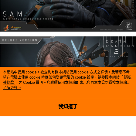
本網站中使用 cookie，欲查詢有關本網站使用 cookie 方式之詳情，及若您不希
望在電腦上使用 cookie 時應如何變更電腦的 cookie 設定，請參閱本網站「
隱私
權條款
」之 Cookie 聲明。您繼續使用本網站即表示您同意本公司得按本網站使
用條款之 Cookie 聲明使用 cookie。
了解更多 >
我知道了