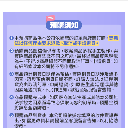
３．安心：先確認商品／服務後，再付款。
預購專用-宅配
每筆NT$120，滿NT$1,200(含以上)免運費
【「AFTEE先享後付」結帳流程】
１．於結帳方式選擇「AFTEE先享後付」後，將跳轉至「AFTEE先享後付」
預購專用-離島
結帳頁面，進行簡訊認證並確認金額後，即可完成結帳。
２．訂單成立數日內，您將收到繳費通知簡訊。
每筆NT$300
３．收到繳費通知簡訊後14天內，點擊此簡訊中的連結，可透過四大超商／
ATM／網路銀行／等多元方式進行付款，方視為交易完成。
※ 請注意：結帳手續完成當下不需立刻繳費，但若您需要取消訂單，請聯絡
購買商品的店家。未經商家同意取消之訂單仍視為有效，需透過AFTEE先享
後付繳納相關費用。
※ 交易是否成功請以「AFTEE先享後付 」之結帳頁面顯示為準，若有關於
是否繳費成功／繳費後需取消欲退款等相關疑問，請聯繫「AFTEE先享後付
客戶支援中心」
https://netprotections.freshdesk.com/support/home
【注意事項】
１．透過由恩沛科技股份有限公司提供之「AFTEE先享後付」服務完成之交
易，需依本服務之必要範圍內提供個人資料，並將交易相關給付款項請求債
權轉讓予恩沛科技股份有限公司。
２．關於個人資料處理事宜，請瀏覽以下網址：
https://aftee.tw/terms/#terms3
３．未成年的使用者請事先徵得法定代理人或監護人之同意方可使用
「AFTEE先享後付」，若未經同意申辦者引起之損失，本公司不負相關責
任。
４．使用「AFTEE先享後付」時，將依據個別帳號之用戶狀況，依本公司即