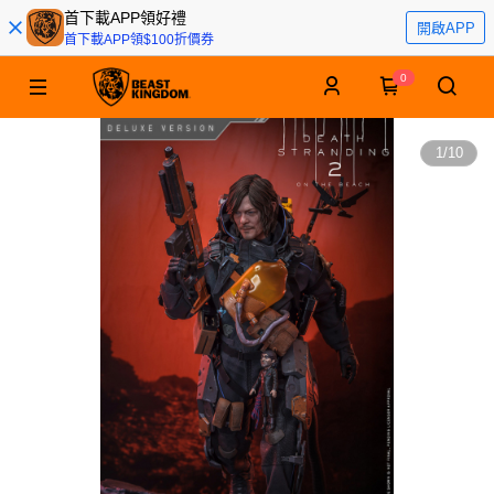
首下載APP領好禮
開啟APP
首下載APP領$100折價券
0
1
/
10