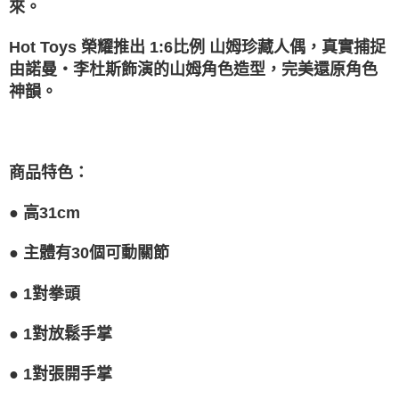
來。
Hot Toys 榮耀推出 1:6比例 山姆珍藏人偶，真實捕捉
由諾曼・李杜斯飾演的山姆角色造型，完美還原角色
神韻。
商品特色：
● 高31cm
● 主體有30個可動關節
● 1對拳頭
● 1對放鬆手掌
● 1對張開手掌