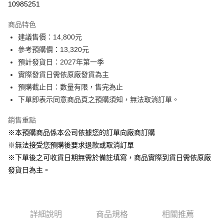
10985251
3 期 0 利率 每期
NT$4,440
2家銀行
商品特色
6 期 0 利率 每期
NT$2,220
2家銀行
玉山商業銀行
台新國際商業銀行
建議售價：14,800元
玉山商業銀行
台新國際商業銀行
LINE Pay
參考預購價：13,320元
預計發貨日：2027年第一季
Apple Pay
實際發貨日需依原廠發貨為主
街口支付
預購截止日：數量有限，售完為止
下單即表示同意商品頁之預購須知，無法取消訂單。
悠遊付
銷售重點
Google Pay
※本預購商品係本公司依據您的訂單向廠商訂購
全盈+PAY
※無法接受您預購後要求退款或取消訂單
※下單後之可收貨日期無需於備註填寫，商品實際到貨日需依原廠
AFTEE先享後付
發貨日為主。
相關說明
【關於「AFTEE先享後付」】
ATM付款
AFTEE先享後付是「在收到商品之後才付款」的支付方式。 讓您購物簡單
便利好安心！
１．簡單：不需註冊會員、不需綁卡、不需儲值。
運送方式
詳細說明
商品規格
相關推薦
２．便利：只要手機號碼，簡訊認證，即可結帳。