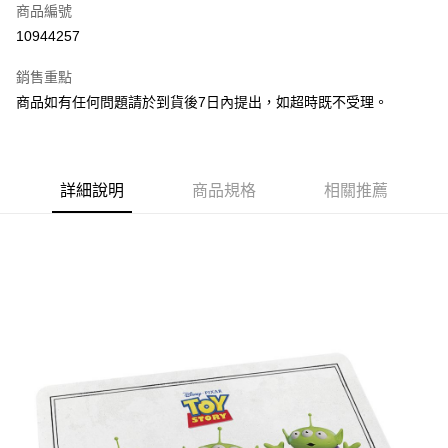
商品編號
LINE Pay
10944257
Apple Pay
銷售重點
悠遊付
商品如有任何問題請於到貨後7日內提出，如超時既不受理。
Google Pay
全盈+PAY
詳細說明
商品規格
相關推薦
大哥付你分期
相關說明
【大哥付你分期使用說明】
AFTEE先享後付
1.本服務由台灣大哥大提供，台灣大哥大用戶可立即使用無須另外申請。
2.付款方式選擇「大哥付你分期」，訂單成立後會自動跳轉到大哥付的交易
相關說明
流程，驗證手機門號後，選擇欲分期的期數、繳款截止日，確認付款後即完
【關於「AFTEE先享後付」】
成交易。
ATM付款
AFTEE先享後付是「在收到商品之後才付款」的支付方式。 讓您購物簡單
3.實際核准額度、可分期數及費用金額請依後續交易確認頁面所載為準。
便利好安心！
4.訂單成立30分鐘內，如未前往確認交易或遇審核未通過，訂單將自動取
１．簡單：不需註冊會員、不需綁卡、不需儲值。
運送方式
消。如遇「轉專審核」未通過狀況，表示未達大哥付你分期系統評分，恕無
２．便利：只要手機號碼，簡訊認證，即可結帳。
法說明評估內容。
３．安心：先確認商品／服務後，再付款。
宅配
【繳款方式說明】
1.分期款項不併入電信帳單，「大哥付你分期」於每月結算日後寄送繳費提
每筆NT$120，滿NT$1,200(含以上)免運費
【「AFTEE先享後付」結帳流程】