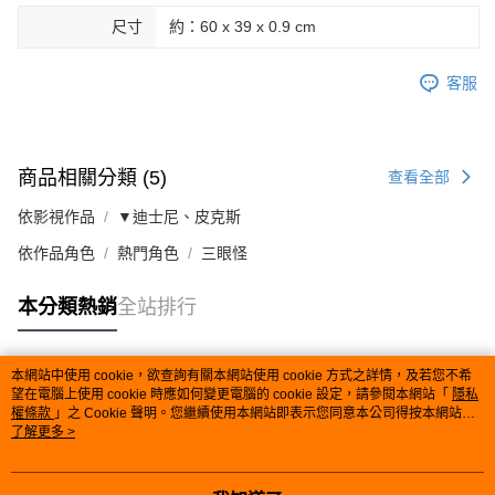
尺寸
約：60 x 39 x 0.9 cm
客服
商品相關分類 (5)
查看全部
依影視作品
▼迪士尼、皮克斯
依作品角色
熱門角色
三眼怪
本分類熱銷
全站排行
本網站中使用 cookie，欲查詢有關本網站使用 cookie 方式之詳情，及若您不希
熱門標籤
望在電腦上使用 cookie 時應如何變更電腦的 cookie 設定，請參閱本網站「
隱私
權條款
」之 Cookie 聲明。您繼續使用本網站即表示您同意本公司得按本網站使
用條款之 Cookie 聲明使用 cookie。
了解更多 >