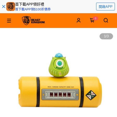
首下載APP領好禮
開啟APP
首下載APP領$100折價券
0
1
/
3