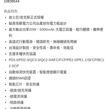
10838544
Apple Pay
商品特色
悠遊付
迪士尼/皮克斯正式授權
擬真怪獸電力公司出產迷你電力瓶設計
Google Pay
最大輸出功率20W，5000mAh 大電芯容量、輕巧體積，攜帶便
全盈+PAY
利
直插式行動電源，隨插即充，無線纏繞免帶線
大哥付你分期
台灣設計製造，安全性高、壽命長、效能佳
相關說明
支援多種快充協議
【大哥付你分期使用說明】
AFTEE先享後付
1.本服務由台灣大哥大提供，台灣大哥大用戶可立即使用無須另外申請。
PD3.0/PD2.0/QC3.0/QC2.0/AFC/FCP/PE2.0/PE1.1/SFCP/BC1.
2.付款方式選擇「大哥付你分期」，訂單成立後會自動跳轉到大哥付的交易
相關說明
2 DCP
流程，驗證手機門號後，選擇欲分期的期數、繳款截止日，確認付款後即完
【關於「AFTEE先享後付」】
自動偵測快充裝置，智能燈號顯示電量
成交易。
ATM付款
AFTEE先享後付是「在收到商品之後才付款」的支付方式。 讓您購物簡單
3.實際核准額度、可分期數及費用金額請依後續交易確認頁面所載為準。
通過BSMI認證
便利好安心！
4.訂單成立30分鐘內，如未前往確認交易或遇審核未通過，訂單將自動取
１．簡單：不需註冊會員、不需綁卡、不需儲值。
智能芯片、安全防護
運送方式
消。如遇「轉專審核」未通過狀況，表示未達大哥付你分期系統評分，恕無
２．便利：只要手機號碼，簡訊認證，即可結帳。
法說明評估內容。
-過放/過充保護
３．安心：先確認商品／服務後，再付款。
付款後全家取貨
【繳款方式說明】
-過電流保護
1.分期款項不併入電信帳單，「大哥付你分期」於每月結算日後寄送繳費提
每筆NT$100，滿NT$1,200(含以上)免運費
【「AFTEE先享後付」結帳流程】
-短路保護
醒簡訊。
１．於結帳方式選擇「AFTEE先享後付」後，將跳轉至「AFTEE先享後付」
2.透過簡訊連結打開帳單後，可選擇「超商條碼／台灣大直營門市／銀行轉
-自動斷電保護
付款後萊爾富取貨