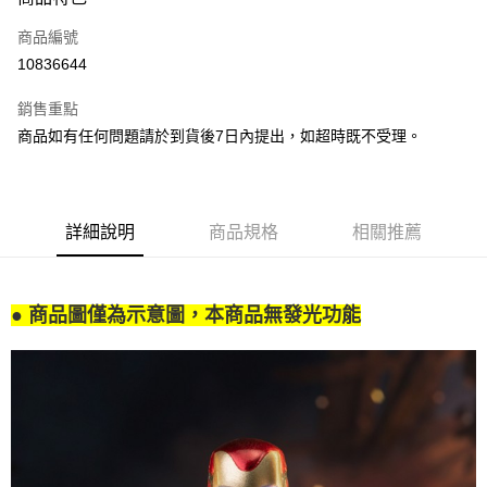
信用卡一次付款
商品編號
LINE Pay
10836644
Apple Pay
銷售重點
悠遊付
商品如有任何問題請於到貨後7日內提出，如超時既不受理。
Google Pay
全盈+PAY
詳細說明
商品規格
相關推薦
大哥付你分期
相關說明
【大哥付你分期使用說明】
● 商品圖僅為示意圖，本商品無發光功能
AFTEE先享後付
1.本服務由台灣大哥大提供，台灣大哥大用戶可立即使用無須另外申請。
2.付款方式選擇「大哥付你分期」，訂單成立後會自動跳轉到大哥付的交易
相關說明
流程，驗證手機門號後，選擇欲分期的期數、繳款截止日，確認付款後即完
【關於「AFTEE先享後付」】
成交易。
ATM付款
AFTEE先享後付是「在收到商品之後才付款」的支付方式。 讓您購物簡單
3.實際核准額度、可分期數及費用金額請依後續交易確認頁面所載為準。
便利好安心！
4.訂單成立30分鐘內，如未前往確認交易或遇審核未通過，訂單將自動取
１．簡單：不需註冊會員、不需綁卡、不需儲值。
運送方式
消。如遇「轉專審核」未通過狀況，表示未達大哥付你分期系統評分，恕無
２．便利：只要手機號碼，簡訊認證，即可結帳。
法說明評估內容。
３．安心：先確認商品／服務後，再付款。
付款後全家取貨
【繳款方式說明】