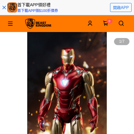
首下載APP領好禮
開啟APP
首下載APP領$100折價券
0
1
/
7