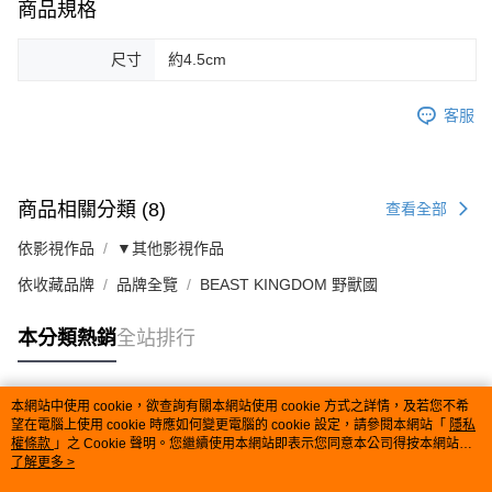
商品規格
尺寸
約4.5cm
客服
商品相關分類 (8)
查看全部
依影視作品
▼其他影視作品
依收藏品牌
品牌全覽
BEAST KINGDOM 野獸國
本分類熱銷
全站排行
本網站中使用 cookie，欲查詢有關本網站使用 cookie 方式之詳情，及若您不希
熱門標籤
望在電腦上使用 cookie 時應如何變更電腦的 cookie 設定，請參閱本網站「
隱私
權條款
」之 Cookie 聲明。您繼續使用本網站即表示您同意本公司得按本網站使
用條款之 Cookie 聲明使用 cookie。
了解更多 >