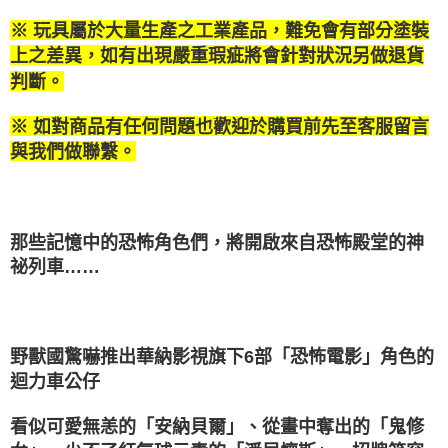
每筆NT$100，滿NT$1,200(含以上)免運費
３．收到繳費通知簡訊後14天內，點擊此簡訊中的連結，可透過四大超商／
【注意事項】
※ 玩具屬於大量生產之工業產品，難免會有部分塗裝
ATM／網路銀行／等多元方式進行付款，方視為交易完成。
付款後7-11取貨
1.本服務係由「台灣大哥大股份有限公司」（以下簡稱本公司）所提供，讓
※ 請注意：結帳手續完成當下不需立刻繳費，但若您需要取消訂單，請聯絡
上之差異，如有出現嚴重瑕疵將會針對狀況另做退貨
用戶於交易時，得透過本服務購買商品或服務，並由商店將買賣／分期付款
每筆NT$100，滿NT$1,200(含以上)免運費
購買商品的店家。未經商家同意取消之訂單仍視為有效，需透過AFTEE先享
買賣價金債權讓與本公司後，依約使用本公司帳單繳交帳款。
判斷。
後付繳納相關費用。
2.基於同意付款使用「大哥付你分期」之契約關係目的，商店將以您的個人
宅配
※ 交易是否成功請以「AFTEE先享後付 」之結帳頁面顯示為準，若有關於
資料（包含姓名、電話或地址）提供予台灣大哥大進項蒐集、處理及利用，
是否繳費成功／繳費後需取消欲退款等相關疑問，請聯繫「AFTEE先享後付
※ 如對商品有任何問題也歡迎於購買前先至客服留言
每筆NT$120，滿NT$1,200(含以上)免運費
由本公司與您本人進行分期帳單所需資料之確認、核對及更正。
客戶支援中心」
https://netprotections.freshdesk.com/support/home
與我們做聯繫。
3.完整用戶服務條款，請詳閱以下連結：
https://oppay.tw/userRule
宅配-離島
【注意事項】
１．透過由恩沛科技股份有限公司提供之「AFTEE先享後付」服務完成之交
每筆NT$300
易，需依本服務之必要範圍內提供個人資料，並將交易相關給付款項請求債
權轉讓予恩沛科技股份有限公司。
海外宅配
查看運費
那些記憶中的恐怖角色們，將開啟來自恐怖殿堂的神
２．關於個人資料處理事宜，請瀏覽以下網址：
祕列車……
https://aftee.tw/terms/#terms3
３．未成年的使用者請事先徵得法定代理人或監護人之同意方可使用
「AFTEE先享後付」，若未經同意申辦者引起之損失，本公司不負相關責
任。
４．使用「AFTEE先享後付」時，將依據個別帳號之用戶狀況，依本公司即
野獸國驚嚇推出華納影視旗下6部「恐怖電影」角色的
時審查核予不同之上限額度；若仍有額度不足之情形，本公司將視審查結果
請求用戶進行身份認證。
迴力車公仔
５．嚴禁一人註冊多個帳號或使用他人資訊註冊。若發現惡意使用之情形，
恩沛科技股份有限公司將有權停止該用戶之使用額度並採取法律行動。
看似可愛無恙的「安納貝爾」、從畫中奪出的「鬼修