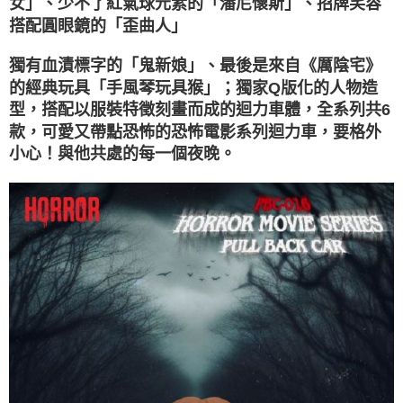
女」、少不了紅氣球元素的「潘尼懷斯」、招牌笑容
搭配圓眼鏡的「歪曲人」
獨有血漬標字的「鬼新娘」、最後是來自《厲陰宅》
的經典玩具「手風琴玩具猴」；獨家Q版化的人物造
型，搭配以服裝特徵刻畫而成的迴力車體，全系列共6
款，可愛又帶點恐怖的恐怖電影系列迴力車，要格外
小心！與他共處的每一個夜晚。