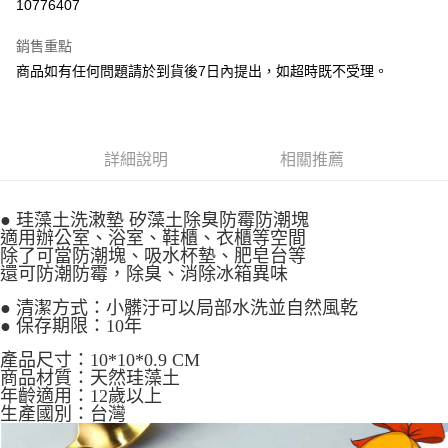
10776407
Apple Pay
銷售重點
悠遊付
商品如有任何問題請於到貨後7日內提出，如超時既不受理。
Google Pay
全盈+PAY
詳細說明
相關推薦
大哥付你分期
相關說明
● 珪藻土洗潄墊 矽藻土除臭防霉防潮塊
【大哥付你分期使用說明】
適用辦公室、浴室、鞋櫃、衣櫃等空間
AFTEE先享後付
1.本服務由台灣大哥大提供，台灣大哥大用戶可立即使用無須另外申請。
除了可當防潮塊、吸水杯墊、肥皂台等
2.付款方式選擇「大哥付你分期」，訂單成立後會自動跳轉到大哥付的交易
相關說明
還可防潮防霉，除臭、消除冰箱異味
流程，驗證手機門號後，選擇欲分期的期數、繳款截止日，確認付款後即完
【關於「AFTEE先享後付」】
成交易。
ATM付款
AFTEE先享後付是「在收到商品之後才付款」的支付方式。 讓您購物簡單
●
清潔方式：小髒汙可以局部水洗並自然風乾
3.實際核准額度、可分期數及費用金額請依後續交易確認頁面所載為準。
便利好安心！
●
保存期限：10年
4.訂單成立30分鐘內，如未前往確認交易或遇審核未通過，訂單將自動取
１．簡單：不需註冊會員、不需綁卡、不需儲值。
運送方式
消。如遇「轉專審核」未通過狀況，表示未達大哥付你分期系統評分，恕無
產品尺寸
：10
*10*0.9 CM
２．便利：只要手機號碼，簡訊認證，即可結帳。
法說明評估內容。
商品材質
：天然珪藻土
３．安心：先確認商品／服務後，再付款。
付款後全家取貨
【繳款方式說明】
年齡適用
：12歲以上
1.分期款項不併入電信帳單，「大哥付你分期」於每月結算日後寄送繳費提
每筆NT$100，滿NT$1,200(含以上)免運費
生產國別
：台灣
【「AFTEE先享後付」結帳流程】
醒簡訊。
１．於結帳方式選擇「AFTEE先享後付」後，將跳轉至「AFTEE先享後付」
2.透過簡訊連結打開帳單後，可選擇「超商條碼／台灣大直營門市／銀行轉
付款後萊爾富取貨