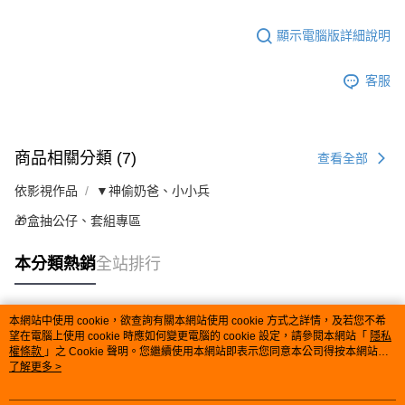
顯示電腦版詳細說明
客服
商品相關分類 (7)
查看全部
依影視作品
▼神偷奶爸、小小兵
🎁盒抽公仔、套組專區
本分類熱銷
全站排行
本網站中使用 cookie，欲查詢有關本網站使用 cookie 方式之詳情，及若您不希
熱門標籤
望在電腦上使用 cookie 時應如何變更電腦的 cookie 設定，請參閱本網站「
隱私
權條款
」之 Cookie 聲明。您繼續使用本網站即表示您同意本公司得按本網站使
用條款之 Cookie 聲明使用 cookie。
了解更多 >