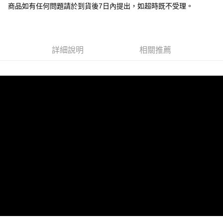
悠遊付
商品如有任何問題請於到貨後7日內提出，如超時既不受理。
Google Pay
全盈+PAY
詳細說明
相關推薦
大哥付你分期
相關說明
【大哥付你分期使用說明】
AFTEE先享後付
1.本服務由台灣大哥大提供，台灣大哥大用戶可立即使用無須另外申請。
2.付款方式選擇「大哥付你分期」，訂單成立後會自動跳轉到大哥付的交易
相關說明
流程，驗證手機門號後，選擇欲分期的期數、繳款截止日，確認付款後即完
【關於「AFTEE先享後付」】
成交易。
ATM付款
AFTEE先享後付是「在收到商品之後才付款」的支付方式。 讓您購物簡單
3.實際核准額度、可分期數及費用金額請依後續交易確認頁面所載為準。
便利好安心！
4.訂單成立30分鐘內，如未前往確認交易或遇審核未通過，訂單將自動取
１．簡單：不需註冊會員、不需綁卡、不需儲值。
運送方式
消。如遇「轉專審核」未通過狀況，表示未達大哥付你分期系統評分，恕無
２．便利：只要手機號碼，簡訊認證，即可結帳。
法說明評估內容。
３．安心：先確認商品／服務後，再付款。
付款後全家取貨
【繳款方式說明】
1.分期款項不併入電信帳單，「大哥付你分期」於每月結算日後寄送繳費提
每筆NT$100，滿NT$1,200(含以上)免運費
【「AFTEE先享後付」結帳流程】
醒簡訊。
１．於結帳方式選擇「AFTEE先享後付」後，將跳轉至「AFTEE先享後付」
2.透過簡訊連結打開帳單後，可選擇「超商條碼／台灣大直營門市／銀行轉
付款後萊爾富取貨
結帳頁面，進行簡訊認證並確認金額後，即可完成結帳。
帳／街口支付／iPASS MONEY」等通路繳費。
２．訂單成立數日內，您將收到繳費通知簡訊。
每筆NT$100，滿NT$1,200(含以上)免運費
３．收到繳費通知簡訊後14天內，點擊此簡訊中的連結，可透過四大超商／
【注意事項】
ATM／網路銀行／等多元方式進行付款，方視為交易完成。