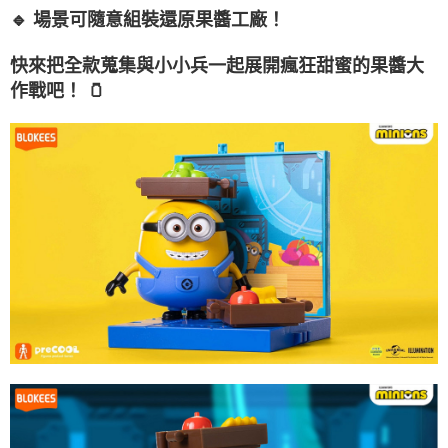
🔹 場景可隨意組裝還原果醬工廠！
快來把全款蒐集與小小兵一起展開瘋狂甜蜜的果醬大
作戰吧！ 🫙