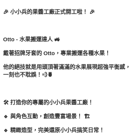
付款後7-11取貨
1.本服務係由「台灣大哥大股份有限公司」（以下簡稱本公司）所提供，讓
※ 請注意：結帳手續完成當下不需立刻繳費，但若您需要取消訂單，請聯絡
用戶於交易時，得透過本服務購買商品或服務，並由商店將買賣／分期付款
每筆NT$100，滿NT$1,200(含以上)免運費
購買商品的店家。未經商家同意取消之訂單仍視為有效，需透過AFTEE先享
🎉 小小兵的果醬工廠正式開工啦！ 🎉
買賣價金債權讓與本公司後，依約使用本公司帳單繳交帳款。
後付繳納相關費用。
2.基於同意付款使用「大哥付你分期」之契約關係目的，商店將以您的個人
宅配
※ 交易是否成功請以「AFTEE先享後付 」之結帳頁面顯示為準，若有關於
資料（包含姓名、電話或地址）提供予台灣大哥大進項蒐集、處理及利用，
是否繳費成功／繳費後需取消欲退款等相關疑問，請聯繫「AFTEE先享後付
每筆NT$120，滿NT$1,200(含以上)免運費
由本公司與您本人進行分期帳單所需資料之確認、核對及更正。
客戶支援中心」
https://netprotections.freshdesk.com/support/home
3.完整用戶服務條款，請詳閱以下連結：
https://oppay.tw/userRule
Otto - 水果搬運達人 🚜
宅配-離島
【注意事項】
１．透過由恩沛科技股份有限公司提供之「AFTEE先享後付」服務完成之交
每筆NT$300
戴著招牌牙套的 Otto，專業搬運各種水果！
易，需依本服務之必要範圍內提供個人資料，並將交易相關給付款項請求債
權轉讓予恩沛科技股份有限公司。
２．關於個人資料處理事宜，請瀏覽以下網址：
他的絕技就是用頭頂著滿滿的水果展現超強平衡感，
https://aftee.tw/terms/#terms3
一刻也不耽誤！💨🍍
３．未成年的使用者請事先徵得法定代理人或監護人之同意方可使用
「AFTEE先享後付」，若未經同意申辦者引起之損失，本公司不負相關責
任。
４．使用「AFTEE先享後付」時，將依據個別帳號之用戶狀況，依本公司即
時審查核予不同之上限額度；若仍有額度不足之情形，本公司將視審查結果
🛠 打造你的專屬的小小兵果醬工廠！
請求用戶進行身份認證。
５．嚴禁一人註冊多個帳號或使用他人資訊註冊。若發現惡意使用之情形，
恩沛科技股份有限公司將有權停止該用戶之使用額度並採取法律行動。
🔹 與角色互動，創造豐富場景！ 🏗
🔹 精緻造型，完美還原小小兵搞笑日常！