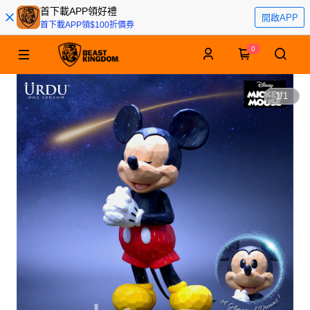
首下載APP領好禮
開啟APP
首下載APP領$100折價券
0
1
/
1