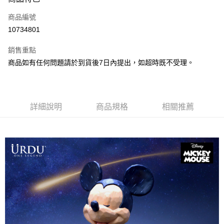
信用卡一次付款
商品編號
LINE Pay
10734801
Apple Pay
銷售重點
悠遊付
商品如有任何問題請於到貨後7日內提出，如超時既不受理。
Google Pay
全盈+PAY
詳細說明
商品規格
相關推薦
大哥付你分期
相關說明
【大哥付你分期使用說明】
AFTEE先享後付
1.本服務由台灣大哥大提供，台灣大哥大用戶可立即使用無須另外申請。
2.付款方式選擇「大哥付你分期」，訂單成立後會自動跳轉到大哥付的交易
相關說明
流程，驗證手機門號後，選擇欲分期的期數、繳款截止日，確認付款後即完
【關於「AFTEE先享後付」】
成交易。
ATM付款
AFTEE先享後付是「在收到商品之後才付款」的支付方式。 讓您購物簡單
3.實際核准額度、可分期數及費用金額請依後續交易確認頁面所載為準。
便利好安心！
4.訂單成立30分鐘內，如未前往確認交易或遇審核未通過，訂單將自動取
１．簡單：不需註冊會員、不需綁卡、不需儲值。
運送方式
消。如遇「轉專審核」未通過狀況，表示未達大哥付你分期系統評分，恕無
２．便利：只要手機號碼，簡訊認證，即可結帳。
法說明評估內容。
３．安心：先確認商品／服務後，再付款。
宅配
【繳款方式說明】