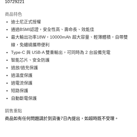
10729221
Apple Pay
商品特色
悠遊付
迪士尼正式授權
通過BSMI認證，安全性高、壽命長、效能佳
Google Pay
最大輸出功率18W，10000mAh 超大容量、輕薄體積，自帶雙
全盈+PAY
線，免纏繞攜帶便利
Type-C 與 USB-A 雙重輸出，可同時為 2 台設備充電
大哥付你分期
智能芯片、安全防護
相關說明
過放/過充保護
【大哥付你分期使用說明】
AFTEE先享後付
1.本服務由台灣大哥大提供，台灣大哥大用戶可立即使用無須另外申請。
過溫度保護
2.付款方式選擇「大哥付你分期」，訂單成立後會自動跳轉到大哥付的交易
相關說明
過電流保護
流程，驗證手機門號後，選擇欲分期的期數、繳款截止日，確認付款後即完
【關於「AFTEE先享後付」】
短路保護
成交易。
ATM付款
AFTEE先享後付是「在收到商品之後才付款」的支付方式。 讓您購物簡單
3.實際核准額度、可分期數及費用金額請依後續交易確認頁面所載為準。
自動斷電保護
便利好安心！
4.訂單成立30分鐘內，如未前往確認交易或遇審核未通過，訂單將自動取
１．簡單：不需註冊會員、不需綁卡、不需儲值。
運送方式
消。如遇「轉專審核」未通過狀況，表示未達大哥付你分期系統評分，恕無
２．便利：只要手機號碼，簡訊認證，即可結帳。
銷售重點
法說明評估內容。
３．安心：先確認商品／服務後，再付款。
付款後全家取貨
商品如有任何問題請於到貨後7日內提出，如超時既不受理。
【繳款方式說明】
1.分期款項不併入電信帳單，「大哥付你分期」於每月結算日後寄送繳費提
每筆NT$100，滿NT$1,200(含以上)免運費
【「AFTEE先享後付」結帳流程】
醒簡訊。
１．於結帳方式選擇「AFTEE先享後付」後，將跳轉至「AFTEE先享後付」
2.透過簡訊連結打開帳單後，可選擇「超商條碼／台灣大直營門市／銀行轉
付款後萊爾富取貨