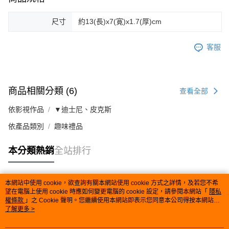
尺寸
約13(長)x7(寛)x1.7(厚)cm
客服
商品相關分類 (6)
查看全部
依影視作品
▼迪士尼、皮克斯
依產品類別
趣味禮品
本分類熱銷
全站排行
本網站中使用 cookie，欲查詢有關本網站使用 cookie 方式之詳情，及若您不希
熱門標籤
望在電腦上使用 cookie 時應如何變更電腦的 cookie 設定，請參閱本網站「
隱私
權條款
」之 Cookie 聲明。您繼續使用本網站即表示您同意本公司得按本網站使
用條款之 Cookie 聲明使用 cookie。
了解更多 >