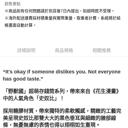
銷售重點
街口支付
※商品如有任何問題請於到貨後7日內提出，如超時既不受理。
※海外配送運費採材積重量與實際重量，取重者計費，系統將於結
悠遊付
帳畫面自動計算。
Google Pay
全盈+PAY
詳細說明
商品規格
相關推薦
大哥付你分期
相關說明
【大哥付你分期使用說明】
AFTEE先享後付
1.本服務由台灣大哥大提供，台灣大哥大用戶可立即使用無須另外申請。
“It's okay if someone dislikes you. Not everyone
2.付款方式選擇「大哥付你分期」，訂單成立後會自動跳轉到大哥付的交易
相關說明
has good taste.”
流程，驗證手機門號後，選擇欲分期的期數、繳款截止日，確認付款後即完
【關於「AFTEE先享後付」】
成交易。
ATM付款
AFTEE先享後付是「在收到商品之後才付款」的支付方式。 讓您購物簡單
「野獸國」超萌存錢筒系列，帶來來自《花生漫畫》
3.實際核准額度、可分期數及費用金額請依後續交易確認頁面所載為準。
便利好安心！
4.訂單成立30分鐘內，如未前往確認交易或遇審核未通過，訂單將自動取
中的人氣角色「史奴比」！
１．簡單：不需註冊會員、不需綁卡、不需儲值。
運送方式
消。如遇「轉專審核」未通過狀況，表示未達大哥付你分期系統評分，恕無
２．便利：只要手機號碼，簡訊認證，即可結帳。
法說明評估內容。
３．安心：先確認商品／服務後，再付款。
採用糖膠材質，帶來獨特的柔軟觸感，精緻的工藝完
宅配
【繳款方式說明】
1.分期款項不併入電信帳單，「大哥付你分期」於每月結算日後寄送繳費提
美呈現史奴比那雙大大的黑色垂耳與細緻的臉部線
每筆NT$120，滿NT$1,200(含以上)免運費
【「AFTEE先享後付」結帳流程】
醒簡訊。
１．於結帳方式選擇「AFTEE先享後付」後，將跳轉至「AFTEE先享後付」
條，無憂無慮的表情也得以栩栩如生重現。
2.透過簡訊連結打開帳單後，可選擇「超商條碼／台灣大直營門市／銀行轉