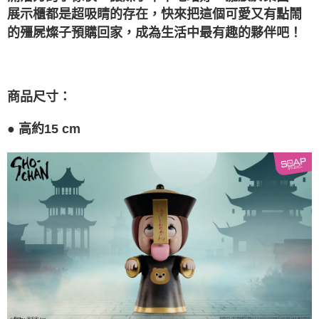
任。
展示櫃都是超吸睛的存在，快來把這個可愛又有點鬧
４．使用「AFTEE先享後付」時，將依據個別帳號之用戶狀況，依本公司即
的殭屍燦子預購回家，成為生活中最有趣的夥伴吧！
時審查核予不同之上限額度；若仍有額度不足之情形，本公司將視審查結果
請求用戶進行身份認證。
５．嚴禁一人註冊多個帳號或使用他人資訊註冊。若發現惡意使用之情形，
恩沛科技股份有限公司將有權停止該用戶之使用額度並採取法律行動。
商品尺寸：
●
高約15 cm