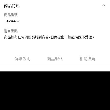
付款方式
商品特色
信用卡一次付款
商品編號
LINE Pay
10684462
Apple Pay
銷售重點
街口支付
商品如有任何問題請於到貨後7日內提出，如超時既不受理。
悠遊付
Google Pay
詳細說明
商品規格
相關推薦
全盈+PAY
大哥付你分期
相關說明
【大哥付你分期使用說明】
AFTEE先享後付
1.本服務由台灣大哥大提供，台灣大哥大用戶可立即使用無須另外申請。
2.付款方式選擇「大哥付你分期」，訂單成立後會自動跳轉到大哥付的交易
相關說明
流程，驗證手機門號後，選擇欲分期的期數、繳款截止日，確認付款後即完
【關於「AFTEE先享後付」】
成交易。
ATM付款
AFTEE先享後付是「在收到商品之後才付款」的支付方式。 讓您購物簡單
3.實際核准額度、可分期數及費用金額請依後續交易確認頁面所載為準。
便利好安心！