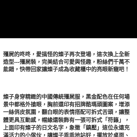
4.訂單成立30分鐘內，如未前往確認交易或遇審核未通過，訂單將自動取
１．簡單：不需註冊會員、不需綁卡、不需儲值。
運送方式
消。如遇「轉專審核」未通過狀況，表示未達大哥付你分期系統評分，恕無
２．便利：只要手機號碼，簡訊認證，即可結帳。
法說明評估內容。
３．安心：先確認商品／服務後，再付款。
宅配
【繳款方式說明】
1.分期款項不併入電信帳單，「大哥付你分期」於每月結算日後寄送繳費提
每筆NT$120，滿NT$1,200(含以上)免運費
【「AFTEE先享後付」結帳流程】
醒簡訊。
１．於結帳方式選擇「AFTEE先享後付」後，將跳轉至「AFTEE先享後付」
2.透過簡訊連結打開帳單後，可選擇「超商條碼／台灣大直營門市／銀行轉
宅配-離島
結帳頁面，進行簡訊認證並確認金額後，即可完成結帳。
帳／街口支付／iPASS MONEY」等通路繳費。
２．訂單成立數日內，您將收到繳費通知簡訊。
每筆NT$300
３．收到繳費通知簡訊後14天內，點擊此簡訊中的連結，可透過四大超商／
【注意事項】
ATM／網路銀行／等多元方式進行付款，方視為交易完成。
殭屍的咚咚，愛搞怪的燦子再次登場，這次換上全新
海外宅配
查看運費
1.本服務係由「台灣大哥大股份有限公司」（以下簡稱本公司）所提供，讓
※ 請注意：結帳手續完成當下不需立刻繳費，但若您需要取消訂單，請聯絡
用戶於交易時，得透過本服務購買商品或服務，並由商店將買賣／分期付款
造型---殭屍裝，完美結合可愛與怪趣，粉絲們千萬不
購買商品的店家。未經商家同意取消之訂單仍視為有效，需透過AFTEE先享
買賣價金債權讓與本公司後，依約使用本公司帳單繳交帳款。
能錯，快帶回家讓燦子成為收藏櫃中的亮眼新寵吧！
後付繳納相關費用。
2.基於同意付款使用「大哥付你分期」之契約關係目的，商店將以您的個人
※ 交易是否成功請以「AFTEE先享後付 」之結帳頁面顯示為準，若有關於
資料（包含姓名、電話或地址）提供予台灣大哥大進項蒐集、處理及利用，
是否繳費成功／繳費後需取消欲退款等相關疑問，請聯繫「AFTEE先享後付
由本公司與您本人進行分期帳單所需資料之確認、核對及更正。
客戶支援中心」
https://netprotections.freshdesk.com/support/home
3.完整用戶服務條款，請詳閱以下連結：
https://oppay.tw/userRule
燦子身穿精緻的中國傳統殭屍服，黑金配色在任何場
【注意事項】
１．透過由恩沛科技股份有限公司提供之「AFTEE先享後付」服務完成之交
景中都格外搶眼，胸前還印有招牌酷瑪頭圖案，增添
易，需依本服務之必要範圍內提供個人資料，並將交易相關給付款項請求債
一絲俏皮氛圍，翻白眼的表情搭配可拆式舌頭，讓整
權轉讓予恩沛科技股份有限公司。
２．關於個人資料處理事宜，請瀏覽以下網址：
體更具互動感，帽緣還裝飾有一張可拆式「符籙」，
https://aftee.tw/terms/#terms3
上面印有燦子的日文名字，象徵「鎮壓」這位永遠充
３．未成年的使用者請事先徵得法定代理人或監護人之同意方可使用
滿活力的小傢伙，讓燦子乖乖地站好，擺放於桌面、
「AFTEE先享後付」，若未經同意申辦者引起之損失，本公司不負相關責