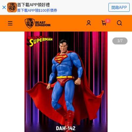
首下載APP領好禮
開啟APP
首下載APP領$100折價券
0
1
/
7