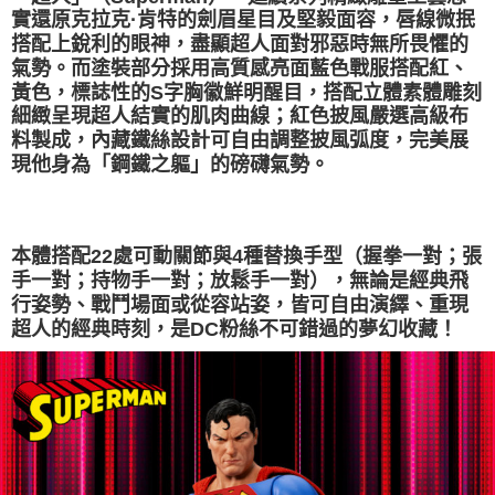
每筆NT$300
３．收到繳費通知簡訊後14天內，點擊此簡訊中的連結，可透過四大超商／
實還原克拉克·肯特的劍眉星目及堅毅面容，唇線微抿
【注意事項】
ATM／網路銀行／等多元方式進行付款，方視為交易完成。
搭配上銳利的眼神，盡顯超人面對邪惡時無所畏懼的
海外宅配
查看運費
1.本服務係由「台灣大哥大股份有限公司」（以下簡稱本公司）所提供，讓
※ 請注意：結帳手續完成當下不需立刻繳費，但若您需要取消訂單，請聯絡
氣勢。而塗裝部分採用高質感亮面藍色戰服搭配紅、
用戶於交易時，得透過本服務購買商品或服務，並由商店將買賣／分期付款
購買商品的店家。未經商家同意取消之訂單仍視為有效，需透過AFTEE先享
買賣價金債權讓與本公司後，依約使用本公司帳單繳交帳款。
黃色，標誌性的S字胸徽鮮明醒目，搭配立體素體雕刻
後付繳納相關費用。
2.基於同意付款使用「大哥付你分期」之契約關係目的，商店將以您的個人
細緻呈現超人結實的肌肉曲線；紅色披風嚴選高級布
※ 交易是否成功請以「AFTEE先享後付 」之結帳頁面顯示為準，若有關於
資料（包含姓名、電話或地址）提供予台灣大哥大進項蒐集、處理及利用，
是否繳費成功／繳費後需取消欲退款等相關疑問，請聯繫「AFTEE先享後付
料製成，內藏鐵絲設計可自由調整披風弧度，完美展
由本公司與您本人進行分期帳單所需資料之確認、核對及更正。
客戶支援中心」
https://netprotections.freshdesk.com/support/home
現他身為「鋼鐵之軀」的磅礴氣勢。
3.完整用戶服務條款，請詳閱以下連結：
https://oppay.tw/userRule
【注意事項】
１．透過由恩沛科技股份有限公司提供之「AFTEE先享後付」服務完成之交
易，需依本服務之必要範圍內提供個人資料，並將交易相關給付款項請求債
本體搭配22處可動關節與4種替換手型（握拳一對；張
權轉讓予恩沛科技股份有限公司。
２．關於個人資料處理事宜，請瀏覽以下網址：
手一對；持物手一對；放鬆手一對），無論是經典飛
https://aftee.tw/terms/#terms3
行姿勢、戰鬥場面或從容站姿，皆可自由演繹、重現
３．未成年的使用者請事先徵得法定代理人或監護人之同意方可使用
超人的經典時刻，是DC粉絲不可錯過的夢幻收藏！
「AFTEE先享後付」，若未經同意申辦者引起之損失，本公司不負相關責
任。
４．使用「AFTEE先享後付」時，將依據個別帳號之用戶狀況，依本公司即
時審查核予不同之上限額度；若仍有額度不足之情形，本公司將視審查結果
請求用戶進行身份認證。
５．嚴禁一人註冊多個帳號或使用他人資訊註冊。若發現惡意使用之情形，
恩沛科技股份有限公司將有權停止該用戶之使用額度並採取法律行動。