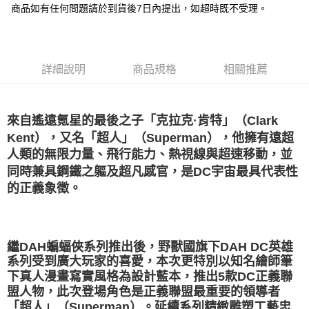
街口支付
商品如有任何問題請於到貨後7日內提出，如超時既不受理。
悠遊付
Google Pay
詳細說明
商品規格
相關推薦
全盈+PAY
大哥付你分期
來自遙遠氪星的最後之子「克拉克·肯特」（Clark
相關說明
Kent），又名「超人」（Superman），他擁有遠超
【大哥付你分期使用說明】
AFTEE先享後付
1.本服務由台灣大哥大提供，台灣大哥大用戶可立即使用無須另外申請。
人類的無限力量、飛行能力、熱視線與超速移動，並
2.付款方式選擇「大哥付你分期」，訂單成立後會自動跳轉到大哥付的交易
相關說明
同時兼具鋼鐵之軀及超凡感官，是DC宇宙最具代表性
流程，驗證手機門號後，選擇欲分期的期數、繳款截止日，確認付款後即完
【關於「AFTEE先享後付」】
的正義象徵。
成交易。
ATM付款
AFTEE先享後付是「在收到商品之後才付款」的支付方式。 讓您購物簡單
3.實際核准額度、可分期數及費用金額請依後續交易確認頁面所載為準。
便利好安心！
4.訂單成立30分鐘內，如未前往確認交易或遇審核未通過，訂單將自動取
１．簡單：不需註冊會員、不需綁卡、不需儲值。
運送方式
消。如遇「轉專審核」未通過狀況，表示未達大哥付你分期系統評分，恕無
２．便利：只要手機號碼，簡訊認證，即可結帳。
法說明評估內容。
３．安心：先確認商品／服務後，再付款。
繼DAH蝙蝠俠系列推出後，野獸國旗下DAH DC英雄
宅配
【繳款方式說明】
系列受到廣大玩家的喜愛，本次更特別以知名繪師筆
1.分期款項不併入電信帳單，「大哥付你分期」於每月結算日後寄送繳費提
每筆NT$120，滿NT$1,200(含以上)免運費
【「AFTEE先享後付」結帳流程】
下真人漫畫寫實風格為設計藍本，推出5款DC正義聯
醒簡訊。
１．於結帳方式選擇「AFTEE先享後付」後，將跳轉至「AFTEE先享後付」
2.透過簡訊連結打開帳單後，可選擇「超商條碼／台灣大直營門市／銀行轉
盟人物，此次登場角色是正義聯盟最重要的領導者
宅配-離島
結帳頁面，進行簡訊認證並確認金額後，即可完成結帳。
帳／街口支付／iPASS MONEY」等通路繳費。
「超人」（Superman）。延續系列精緻雕塑工藝忠
２．訂單成立數日內，您將收到繳費通知簡訊。