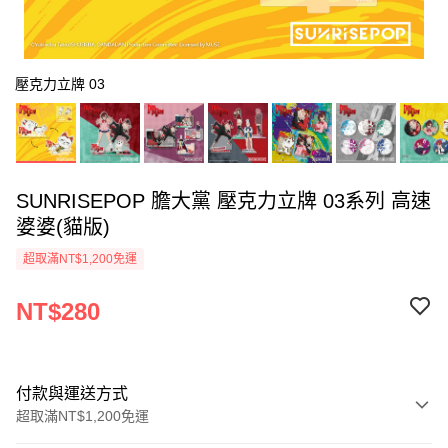
壓克力立牌 03
SUNRISEPOP 膽大黨 壓克力立牌 03系列 高速
婆婆(貓版)
超取滿NT$1,200免運
NT$280
付款與運送方式
超取滿NT$1,200免運