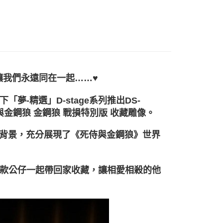
艦店
【BEAST KINGDOM野獸國】
D-STAGE
你分期使用說明】
享後付
由台灣大哥大提供，台灣大哥大用戶可立即使用無須另外申請。
品專區
收藏品
式選擇「大哥付你分期」，訂單成立後會自動跳轉到大哥付的交易
證手機門號後，選擇欲分期的期數、繳款截止日，確認付款後即
FTEE先享後付」】
艦店
【BEAST KINGDOM野獸國】
📢【現貨】快速
。
先享後付是「在收到商品之後才付款」的支付方式。 讓您購物簡單
准額度、可分期數及費用金額請依後續交易確認頁面所載為準。
心！
立30分鐘內，如未前往確認交易或遇審核未通過，訂單將自動取
：不需註冊會員、不需綁卡、不需儲值。
牌
熱門品牌
BEAST KINGDOM 野獸國
「轉專審核」未通過狀況，表示未達大哥付你分期系統評分，恕
：只要手機號碼，簡訊認證，即可結帳。
」讓我們永遠同在一起……♥
評估內容。
：先確認商品／服務後，再付款。
色
漫威
金鋼狼
式說明】
下「夢-精選」D-stage系列推出DS-
項不併入電信帳單，「大哥付你分期」於每月結算日後寄送繳費提
色
熱門角色
金鋼狼
EE先享後付」結帳流程】
20，滿NT$1,200(含以上)免運費
方式選擇「AFTEE先享後付」後，將跳轉至「AFTEE先享後
死侍與金鋼狼 金鋼狼 戰損特別版 收藏雕像。
別
訊連結打開帳單後，可選擇「超商條碼／台灣大直營門市／銀行轉
收藏品
收藏公仔
頁面，進行簡訊認證並確認金額後，即可完成結帳。
付／iPASS MONEY」等通路繳費。
成立數日內，您將收到繳費通知簡訊。
限定活動專區
🎁寵爸提案｜任選最低7折
」♥背景，充分展現了《死侍與金鋼狼》世界
費通知簡訊後14天內，點擊此簡訊中的連結，可透過四大超商
00
項】
網路銀行／等多元方式進行付款，方視為交易完成。
係由「台灣大哥大股份有限公司」（以下簡稱本公司）所提供，讓
：結帳手續完成當下不需立刻繳費，但若您需要取消訂單，請聯
查看運費
易時，得透過本服務購買商品或服務，並由商店將買賣／分期付
的店家。未經商家同意取消之訂單仍視為有效，需透過AFTEE
款公仔一起帶回家收藏，讓相愛相殺的他
金債權讓與本公司後，依約使用本公司帳單繳交帳款。
繳納相關費用。
意付款使用「大哥付你分期」之契約關係目的，商店將以您的個人
否成功請以「AFTEE先享後付 」之結帳頁面顯示為準，若有關於
含姓名、電話或地址）提供予台灣大哥大進項蒐集、處理及利
功／繳費後需取消欲退款等相關疑問，請聯繫「AFTEE先享後
公司與您本人進行分期帳單所需資料之確認、核對及更正。
援中心」
https://netprotections.freshdesk.com/support/home
戶服務條款，請詳閱以下連結：
https://oppay.tw/userRule
項】