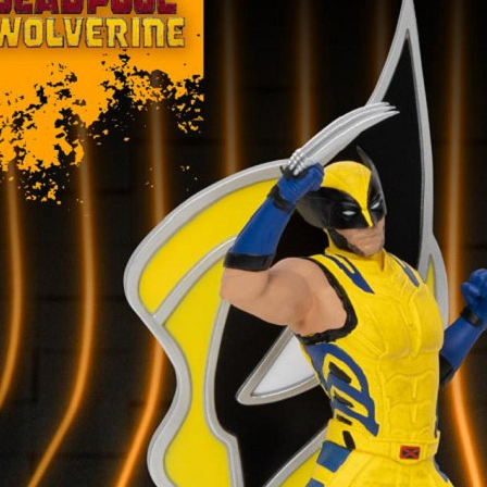
１．透過由
交易，需
求債權轉
２．關於
https://aft
３．未成
「AFTE
任。
４．使用「
即時審查
結果請求
５．嚴禁
形，恩沛
動。