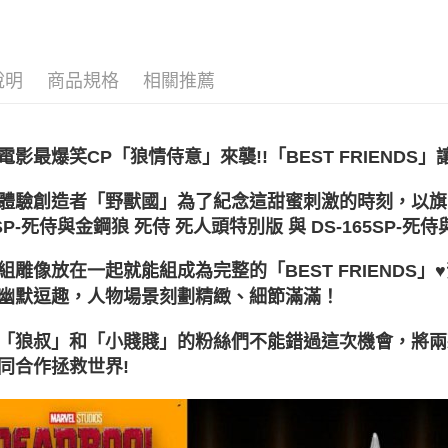
🛍️品牌旗
【大哥付
AFTEE先
1.本服務
🔥現貨新
2.付款方
相關說明
流程，驗
【關於「A
說明
商品規格
相關推薦
🛍️品牌旗
ATM付款
完成交易
AFTEE
到手
3.實際核
便利好安
4.訂單成
１．簡單
依收藏品
消。如遇
２．便利
電影最爆笑CP「狼情侍意」來襲!!「BEST FRIENDS
運送方式
無法說明
３．安心
依作品角
【繳款方
宅配
以旗
體驗創造者「野獸國」為了紀念這甜蜜刺激的時刻，
1.分期款
依作品角
【「AFT
醒簡訊。
每筆NT$1
１．於結帳
4SP-死侍與金鋼狼 死侍 死人頭特別版 與 DS-165SP-
依產品類
2.透過簡
付」結帳
帳／街口支
宅配-離島
２．訂單
👔父親節
組雕像放在一起就能組成為完整的「BEST FRIENDS
３．收到繳
每筆NT$3
【注意事
／ATM／
幽默逗趣，人物場景刻劃精緻、細節滿滿！
1.本服務
※ 請注意
海外宅配
用戶於交
絡購買商品
「狼叔」和「小賤賤」的粉絲們不能錯過這次機會，將兩
款買賣價
先享後付
2.基於同
同合作拯救世界!
※ 交易是
資料（包
是否繳費成
用，由本
付客戶支
3.完整用
【注意事