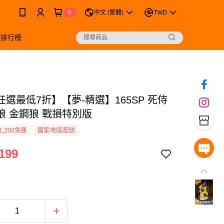
0
中文 (繁體)
TWD
銷排行榜
選最低7折】【夢-精選】165SP 死侍
狼 金鋼狼 戰損特別版
1,200免運
國家/地區配送
199