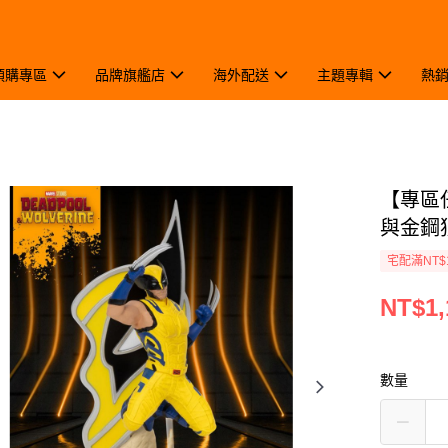
預購專區
品牌旗艦店
海外配送
主題專輯
熱
【專區任
與金鋼
宅配滿NT$
NT$1,
數量