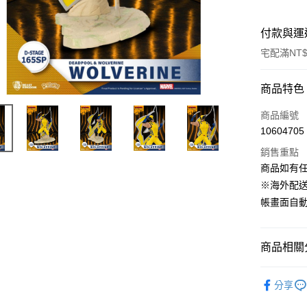
付款與運
宅配滿NT$
付款方式
商品特色
信用卡一
商品編號
10604705
LINE Pay
銷售重點
Apple Pay
商品如有
※海外配
街口支付
帳畫面自
悠遊付
Google Pa
商品相關分
全盈+PAY
依影視作
分享
大哥付你
依收藏品
相關說明