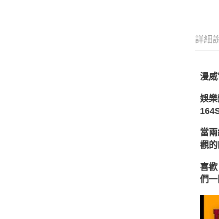
詳細
漫威
娛樂
16
當兩
觀的
喜歡
們一