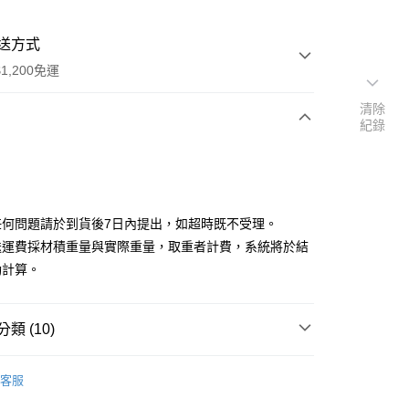
送方式
1,200免運
清除
紀錄
次付款
任何問題請於到貨後7日內提出，如超時既不受理。
送運費採材積重量與實際重量，取重者計費，系統將於結
動計算。
y
類 (10)
品
▼漫威
客服
分期
牌
品牌全覽
BEAST KINGDOM 野獸國