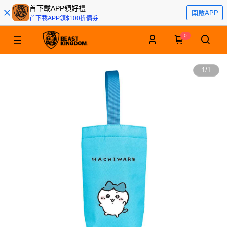
首下載APP領好禮
開啟APP
首下載APP領$100折價券
0
1
/
1