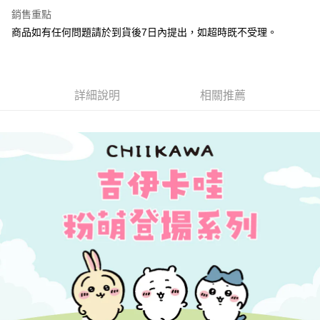
Apple Pay
銷售重點
悠遊付
商品如有任何問題請於到貨後7日內提出，如超時既不受理。
Google Pay
全盈+PAY
詳細說明
相關推薦
大哥付你分期
相關說明
【大哥付你分期使用說明】
AFTEE先享後付
1.本服務由台灣大哥大提供，台灣大哥大用戶可立即使用無須另外申請。
2.付款方式選擇「大哥付你分期」，訂單成立後會自動跳轉到大哥付的交易
相關說明
流程，驗證手機門號後，選擇欲分期的期數、繳款截止日，確認付款後即完
【關於「AFTEE先享後付」】
成交易。
ATM付款
AFTEE先享後付是「在收到商品之後才付款」的支付方式。 讓您購物簡單
3.實際核准額度、可分期數及費用金額請依後續交易確認頁面所載為準。
便利好安心！
4.訂單成立30分鐘內，如未前往確認交易或遇審核未通過，訂單將自動取
１．簡單：不需註冊會員、不需綁卡、不需儲值。
運送方式
消。如遇「轉專審核」未通過狀況，表示未達大哥付你分期系統評分，恕無
２．便利：只要手機號碼，簡訊認證，即可結帳。
法說明評估內容。
３．安心：先確認商品／服務後，再付款。
付款後全家取貨
【繳款方式說明】
1.分期款項不併入電信帳單，「大哥付你分期」於每月結算日後寄送繳費提
每筆NT$100，滿NT$1,200(含以上)免運費
【「AFTEE先享後付」結帳流程】
醒簡訊。
１．於結帳方式選擇「AFTEE先享後付」後，將跳轉至「AFTEE先享後付」
2.透過簡訊連結打開帳單後，可選擇「超商條碼／台灣大直營門市／銀行轉
付款後萊爾富取貨
結帳頁面，進行簡訊認證並確認金額後，即可完成結帳。
帳／街口支付／iPASS MONEY」等通路繳費。
２．訂單成立數日內，您將收到繳費通知簡訊。