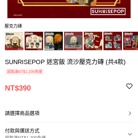
壓克力磚
SUNRISEPOP 迷宮飯 流沙壓克力磚 (共4款)
超取滿NT$1,200免運
NT$390
請選擇商品選項
付款與運送方式
超取滿NT$1,200免運