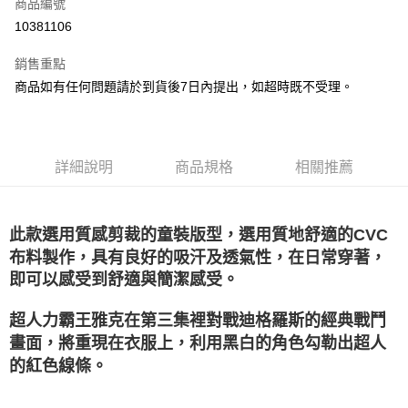
商品編號
LINE Pay
10381106
Apple Pay
銷售重點
街口支付
商品如有任何問題請於到貨後7日內提出，如超時既不受理。
悠遊付
Google Pay
詳細說明
商品規格
相關推薦
全盈+PAY
大哥付你分期
此款選用質感剪裁的童裝版型，選用質地舒適的CVC
相關說明
布料製作，具有良好的吸汗及透氣性，在日常穿著，
【大哥付你分期使用說明】
AFTEE先享後付
1.本服務由台灣大哥大提供，台灣大哥大用戶可立即使用無須另外申請。
即可以感受到舒適與簡潔感受。
2.付款方式選擇「大哥付你分期」，訂單成立後會自動跳轉到大哥付的交易
相關說明
流程，驗證手機門號後，選擇欲分期的期數、繳款截止日，確認付款後即完
【關於「AFTEE先享後付」】
超人力霸王雅克在第三集裡對戰迪格羅斯的經典戰鬥
成交易。
ATM付款
AFTEE先享後付是「在收到商品之後才付款」的支付方式。 讓您購物簡單
畫面，將重現在衣服上，利用黑白的角色勾勒出超人
3.實際核准額度、可分期數及費用金額請依後續交易確認頁面所載為準。
便利好安心！
4.訂單成立30分鐘內，如未前往確認交易或遇審核未通過，訂單將自動取
的紅色線條。
１．簡單：不需註冊會員、不需綁卡、不需儲值。
運送方式
消。如遇「轉專審核」未通過狀況，表示未達大哥付你分期系統評分，恕無
２．便利：只要手機號碼，簡訊認證，即可結帳。
法說明評估內容。
３．安心：先確認商品／服務後，再付款。
付款後全家取貨
【繳款方式說明】