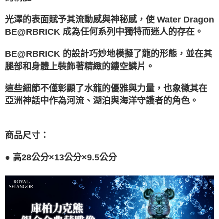
2.透過簡訊連結打開帳單後，可選擇「超商條碼／台灣大直營門市／銀行轉
宅配-離島
結帳頁面，進行簡訊認證並確認金額後，即可完成結帳。
帳／街口支付／iPASS MONEY」等通路繳費。
２．訂單成立數日內，您將收到繳費通知簡訊。
光澤的表面賦予其流動感與神秘感，使 Water Dragon
每筆NT$300
３．收到繳費通知簡訊後14天內，點擊此簡訊中的連結，可透過四大超商／
【注意事項】
BE@RBRICK 成為任何系列中獨特而迷人的存在。
ATM／網路銀行／等多元方式進行付款，方視為交易完成。
1.本服務係由「台灣大哥大股份有限公司」（以下簡稱本公司）所提供，讓
※ 請注意：結帳手續完成當下不需立刻繳費，但若您需要取消訂單，請聯絡
用戶於交易時，得透過本服務購買商品或服務，並由商店將買賣／分期付款
購買商品的店家。未經商家同意取消之訂單仍視為有效，需透過AFTEE先享
BE@RBRICK 的設計巧妙地模擬了龍的形態，並在其
買賣價金債權讓與本公司後，依約使用本公司帳單繳交帳款。
後付繳納相關費用。
2.基於同意付款使用「大哥付你分期」之契約關係目的，商店將以您的個人
腿部和身體上裝飾著精緻的鏤空鱗片。
※ 交易是否成功請以「AFTEE先享後付 」之結帳頁面顯示為準，若有關於
資料（包含姓名、電話或地址）提供予台灣大哥大進項蒐集、處理及利用，
是否繳費成功／繳費後需取消欲退款等相關疑問，請聯繫「AFTEE先享後付
由本公司與您本人進行分期帳單所需資料之確認、核對及更正。
客戶支援中心」
https://netprotections.freshdesk.com/support/home
這些細節不僅彰顯了水龍的優雅與力量，也象徵其在
3.完整用戶服務條款，請詳閱以下連結：
https://oppay.tw/userRule
亞洲神話中作為河流、湖泊與海洋守護者的角色。
【注意事項】
１．透過由恩沛科技股份有限公司提供之「AFTEE先享後付」服務完成之交
易，需依本服務之必要範圍內提供個人資料，並將交易相關給付款項請求債
權轉讓予恩沛科技股份有限公司。
商品尺寸：
２．關於個人資料處理事宜，請瀏覽以下網址：
https://aftee.tw/terms/#terms3
●
高28公分×13公分×9.5公分
３．未成年的使用者請事先徵得法定代理人或監護人之同意方可使用
「AFTEE先享後付」，若未經同意申辦者引起之損失，本公司不負相關責
任。
４．使用「AFTEE先享後付」時，將依據個別帳號之用戶狀況，依本公司即
時審查核予不同之上限額度；若仍有額度不足之情形，本公司將視審查結果
請求用戶進行身份認證。
５．嚴禁一人註冊多個帳號或使用他人資訊註冊。若發現惡意使用之情形，
恩沛科技股份有限公司將有權停止該用戶之使用額度並採取法律行動。