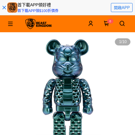
首下載APP領好禮
開啟APP
首下載APP領$100折價券
0
1
/
10