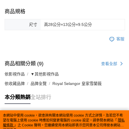
商品規格
尺寸
高28公分×13公分×9.5公分
客服
商品相關分類 (9)
查看全部
依影視作品
▼其他影視作品
依收藏品牌
品牌全覽
Royal Selangor 皇家雪蘭莪
本分類熱銷
全站排行
本網站中使用 cookie，欲查詢有關本網站使用 cookie 方式之詳情，及若您不希
熱門標籤
望在電腦上使用 cookie 時應如何變更電腦的 cookie 設定，請參閱本網站「
隱私
權條款
」之 Cookie 聲明。您繼續使用本網站即表示您同意本公司得按本網站使