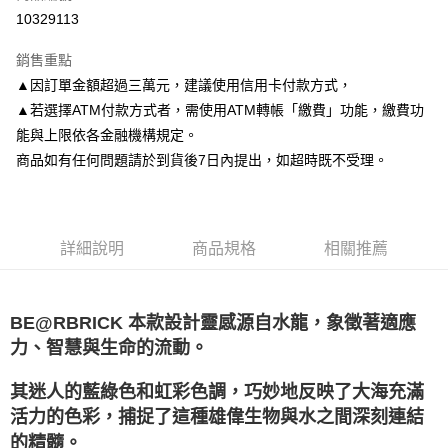
LINE Pay
10329113
Apple Pay
銷售重點
悠遊付
▲因訂單金額超過三萬元，建議使用信用卡付款方式，
▲若選擇ATM付款方式者，需使用ATM轉帳「繳費」功能，繳費功
Google Pay
能與上限依各金融機構規定。
全盈+PAY
商品如有任何問題請於到貨後7日內提出，如超時既不受理。
大哥付你分期
相關說明
【大哥付你分期使用說明】
詳細說明
商品規格
相關推薦
AFTEE先享後付
1.本服務由台灣大哥大提供，台灣大哥大用戶可立即使用無須另外申請。
2.付款方式選擇「大哥付你分期」，訂單成立後會自動跳轉到大哥付的交易
相關說明
流程，驗證手機門號後，選擇欲分期的期數、繳款截止日，確認付款後即完
【關於「AFTEE先享後付」】
成交易。
ATM付款
AFTEE先享後付是「在收到商品之後才付款」的支付方式。 讓您購物簡單
BE@RBRICK 本款設計靈感源自水龍，象徵著適應
3.實際核准額度、可分期數及費用金額請依後續交易確認頁面所載為準。
便利好安心！
力、智慧與生命的流動。
4.訂單成立30分鐘內，如未前往確認交易或遇審核未通過，訂單將自動取
１．簡單：不需註冊會員、不需綁卡、不需儲值。
運送方式
消。如遇「轉專審核」未通過狀況，表示未達大哥付你分期系統評分，恕無
２．便利：只要手機號碼，簡訊認證，即可結帳。
法說明評估內容。
其迷人的藍綠色和虹彩色調，巧妙地反映了大海充滿
３．安心：先確認商品／服務後，再付款。
宅配
【繳款方式說明】
活力的色彩，捕捉了這種雄偉生物與水之間深刻連結
1.分期款項不併入電信帳單，「大哥付你分期」於每月結算日後寄送繳費提
每筆NT$120，滿NT$1,200(含以上)免運費
【「AFTEE先享後付」結帳流程】
醒簡訊。
的精髓。
１．於結帳方式選擇「AFTEE先享後付」後，將跳轉至「AFTEE先享後付」