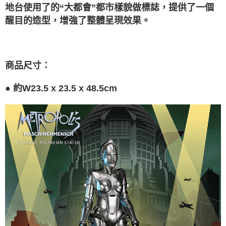
2.透過簡訊連結打開帳單後，可選擇「超商條碼／台灣大直營門市／銀行轉
宅配-離島
地台使用了的“大都會”都市樣貌做標誌，提供了一個
結帳頁面，進行簡訊認證並確認金額後，即可完成結帳。
帳／街口支付／iPASS MONEY」等通路繳費。
２．訂單成立數日內，您將收到繳費通知簡訊。
醒目的造型，增強了整體呈現效果。
每筆NT$300
３．收到繳費通知簡訊後14天內，點擊此簡訊中的連結，可透過四大超商／
【注意事項】
ATM／網路銀行／等多元方式進行付款，方視為交易完成。
1.本服務係由「台灣大哥大股份有限公司」（以下簡稱本公司）所提供，讓
※ 請注意：結帳手續完成當下不需立刻繳費，但若您需要取消訂單，請聯絡
用戶於交易時，得透過本服務購買商品或服務，並由商店將買賣／分期付款
購買商品的店家。未經商家同意取消之訂單仍視為有效，需透過AFTEE先享
買賣價金債權讓與本公司後，依約使用本公司帳單繳交帳款。
後付繳納相關費用。
商品尺寸：
2.基於同意付款使用「大哥付你分期」之契約關係目的，商店將以您的個人
※ 交易是否成功請以「AFTEE先享後付 」之結帳頁面顯示為準，若有關於
資料（包含姓名、電話或地址）提供予台灣大哥大進項蒐集、處理及利用，
是否繳費成功／繳費後需取消欲退款等相關疑問，請聯繫「AFTEE先享後付
由本公司與您本人進行分期帳單所需資料之確認、核對及更正。
●
約W23.5 x 23.5 x 48.5cm
客戶支援中心」
https://netprotections.freshdesk.com/support/home
3.完整用戶服務條款，請詳閱以下連結：
https://oppay.tw/userRule
【注意事項】
１．透過由恩沛科技股份有限公司提供之「AFTEE先享後付」服務完成之交
易，需依本服務之必要範圍內提供個人資料，並將交易相關給付款項請求債
權轉讓予恩沛科技股份有限公司。
２．關於個人資料處理事宜，請瀏覽以下網址：
https://aftee.tw/terms/#terms3
３．未成年的使用者請事先徵得法定代理人或監護人之同意方可使用
「AFTEE先享後付」，若未經同意申辦者引起之損失，本公司不負相關責
任。
４．使用「AFTEE先享後付」時，將依據個別帳號之用戶狀況，依本公司即
時審查核予不同之上限額度；若仍有額度不足之情形，本公司將視審查結果
請求用戶進行身份認證。
５．嚴禁一人註冊多個帳號或使用他人資訊註冊。若發現惡意使用之情形，
恩沛科技股份有限公司將有權停止該用戶之使用額度並採取法律行動。