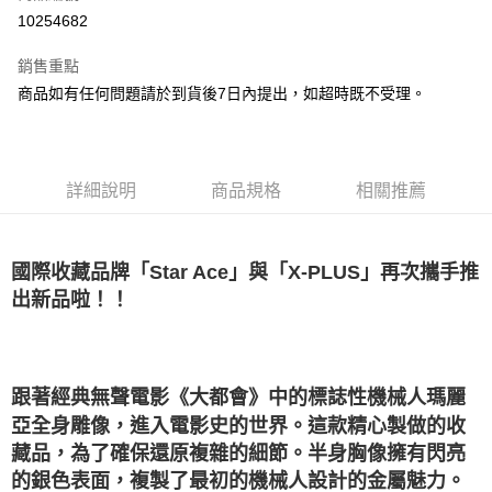
LINE Pay
10254682
Apple Pay
銷售重點
悠遊付
商品如有任何問題請於到貨後7日內提出，如超時既不受理。
Google Pay
全盈+PAY
詳細說明
商品規格
相關推薦
大哥付你分期
相關說明
【大哥付你分期使用說明】
國際收藏品牌「Star Ace」與「X-PLUS」再次攜手推
AFTEE先享後付
1.本服務由台灣大哥大提供，台灣大哥大用戶可立即使用無須另外申請。
出新品啦！！
2.付款方式選擇「大哥付你分期」，訂單成立後會自動跳轉到大哥付的交易
相關說明
流程，驗證手機門號後，選擇欲分期的期數、繳款截止日，確認付款後即完
【關於「AFTEE先享後付」】
成交易。
ATM付款
AFTEE先享後付是「在收到商品之後才付款」的支付方式。 讓您購物簡單
3.實際核准額度、可分期數及費用金額請依後續交易確認頁面所載為準。
便利好安心！
4.訂單成立30分鐘內，如未前往確認交易或遇審核未通過，訂單將自動取
１．簡單：不需註冊會員、不需綁卡、不需儲值。
跟著經典無聲電影《大都會》中的標誌性機械人瑪麗
運送方式
消。如遇「轉專審核」未通過狀況，表示未達大哥付你分期系統評分，恕無
２．便利：只要手機號碼，簡訊認證，即可結帳。
法說明評估內容。
亞全身雕像，進入電影史的世界。這款精心製做的收
３．安心：先確認商品／服務後，再付款。
宅配
【繳款方式說明】
藏品，為了確保還原複雜的細節。半身胸像擁有閃亮
1.分期款項不併入電信帳單，「大哥付你分期」於每月結算日後寄送繳費提
每筆NT$120，滿NT$1,200(含以上)免運費
【「AFTEE先享後付」結帳流程】
的銀色表面，複製了最初的機械人設計的金屬魅力。
醒簡訊。
１．於結帳方式選擇「AFTEE先享後付」後，將跳轉至「AFTEE先享後付」