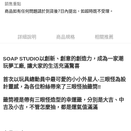
銷售重點
悠遊付
商品如有任何問題請於到貨後7日內提出，如超時既不受理。
Google Pay
全盈+PAY
詳細說明
商品規格
相關推薦
大哥付你分期
相關說明
【大哥付你分期使用說明】
SOAP STUDIO以創新、創意的創造力，成為一家潮
AFTEE先享後付
1.本服務由台灣大哥大提供，台灣大哥大用戶可立即使用無須另外申請。
玩夢工廠, 讓大家的生活充滿驚喜
2.付款方式選擇「大哥付你分期」，訂單成立後會自動跳轉到大哥付的交易
相關說明
流程，驗證手機門號後，選擇欲分期的期數、繳款截止日，確認付款後即完
【關於「AFTEE先享後付」】
成交易。
ATM付款
首次以玩具總動員中最可愛的小小外星人-三眼怪為設
AFTEE先享後付是「在收到商品之後才付款」的支付方式。 讓您購物簡單
3.實際核准額度、可分期數及費用金額請依後續交易確認頁面所載為準。
便利好安心！
計靈感，為各位粉絲帶來了三眼怪抽籤筒‼️
4.訂單成立30分鐘內，如未前往確認交易或遇審核未通過，訂單將自動取
１．簡單：不需註冊會員、不需綁卡、不需儲值。
運送方式
消。如遇「轉專審核」未通過狀況，表示未達大哥付你分期系統評分，恕無
２．便利：只要手機號碼，簡訊認證，即可結帳。
法說明評估內容。
籤筒裡是帶有三眼怪造型的幸運籤，分別是大吉、中
３．安心：先確認商品／服務後，再付款。
付款後全家取貨
【繳款方式說明】
吉及小吉，不管怎麼抽，都是運氣值滿滿
1.分期款項不併入電信帳單，「大哥付你分期」於每月結算日後寄送繳費提
每筆NT$100，滿NT$1,200(含以上)免運費
【「AFTEE先享後付」結帳流程】
醒簡訊。
１．於結帳方式選擇「AFTEE先享後付」後，將跳轉至「AFTEE先享後付」
2.透過簡訊連結打開帳單後，可選擇「超商條碼／台灣大直營門市／銀行轉
付款後萊爾富取貨
結帳頁面，進行簡訊認證並確認金額後，即可完成結帳。
帳／街口支付／iPASS MONEY」等通路繳費。
２．訂單成立數日內，您將收到繳費通知簡訊。
每筆NT$100，滿NT$1,200(含以上)免運費