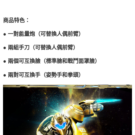
商品特色
：
●
一對能量炮（可替換人偶前臂）
●
兩組手刀（可替換人偶前臂）
●
兩個可互換臉（標準臉和戰鬥面罩臉）
●
兩對可互換手（姿勢手和拳頭）