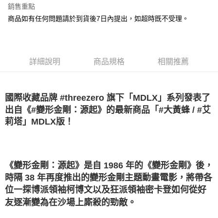
銷售重點
街口支付
商品如有任何問題請於到貨後7日內提出，如超時既不受理。
悠遊付
Google Pay
詳細說明
商品規格
相關推薦
全盈+PAY
大哥付你分期
國際收藏品牌 #threezero 旗下「MDLX」系列發表了
相關說明
出自《#變形金剛：源起》的最新商品「#大黃蜂 / #艾
【大哥付你分期使用說明】
AFTEE先享後付
1.本服務由台灣大哥大提供，台灣大哥大用戶可立即使用無須另外申請。
莉塔」MDLX版！
2.付款方式選擇「大哥付你分期」，訂單成立後會自動跳轉到大哥付的交易
相關說明
流程，驗證手機門號後，選擇欲分期的期數、繳款截止日，確認付款後即完
【關於「AFTEE先享後付」】
成交易。
ATM付款
AFTEE先享後付是「在收到商品之後才付款」的支付方式。 讓您購物簡單
3.實際核准額度、可分期數及費用金額請依後續交易確認頁面所載為準。
便利好安心！
4.訂單成立30分鐘內，如未前往確認交易或遇審核未通過，訂單將自動取
《變形金剛：源起》是自 1986 年的《變形金剛》後，
１．簡單：不需註冊會員、不需綁卡、不需儲值。
運送方式
消。如遇「轉專審核」未通過狀況，表示未達大哥付你分期系統評分，恕無
２．便利：只要手機號碼，簡訊認證，即可結帳。
時隔 38 年再度推出的變形金剛主題動畫電影，將帶各
法說明評估內容。
３．安心：先確認商品／服務後，再付款。
宅配
位一探博派領袖柯博文以及狂派領袖密卡登如何從好
【繳款方式說明】
1.分期款項不併入電信帳單，「大哥付你分期」於每月結算日後寄送繳費提
友逐漸變為在沙場上廝殺的勁敵。
每筆NT$120，滿NT$1,200(含以上)免運費
【「AFTEE先享後付」結帳流程】
醒簡訊。
１．於結帳方式選擇「AFTEE先享後付」後，將跳轉至「AFTEE先享後付」
2.透過簡訊連結打開帳單後，可選擇「超商條碼／台灣大直營門市／銀行轉