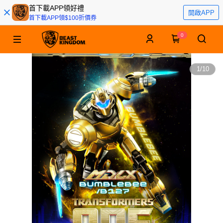
首下載APP領好禮
開啟APP
首下載APP領$100折價券
0
1
/
10