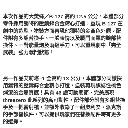
宅配-離島
結帳頁面，進行簡訊認證並確認金額後，即可完成結帳。
帳／街口支付／iPASS MONEY」等通路繳費。
２．訂單成立數日內，您將收到繳費通知簡訊。
每筆NT$300
３．收到繳費通知簡訊後14天內，點擊此簡訊中的連結，可透過四大超商／
【注意事項】
本次作品的大黃蜂／B-127 高約 12.5 公分，本體部分
ATM／網路銀行／等多元方式進行付款，方視為交易完成。
1.本服務係由「台灣大哥大股份有限公司」（以下簡稱本公司）所提供，讓
※ 請注意：結帳手續完成當下不需立刻繳費，但若您需要取消訂單，請聯絡
零件採用獨特的壓鑄鋅合金精心打造，重現 B-127 在
用戶於交易時，得透過本服務購買商品或服務，並由商店將買賣／分期付款
購買商品的店家。未經商家同意取消之訂單仍視為有效，需透過AFTEE先享
買賣價金債權讓與本公司後，依約使用本公司帳單繳交帳款。
劇中的造型，塗裝方面再現他獨特的金黃色外觀。配
後付繳納相關費用。
2.基於同意付款使用「大哥付你分期」之契約關係目的，商店將以您的個人
※ 交易是否成功請以「AFTEE先享後付 」之結帳頁面顯示為準，若有關於
件附有多組替換手、一般表情以及戰鬥面罩的臉部替
資料（包含姓名、電話或地址）提供予台灣大哥大進項蒐集、處理及利用，
是否繳費成功／繳費後需取消欲退款等相關疑問，請聯繫「AFTEE先享後付
換件、一對能量炮及兩組手刀，可以重現劇中「完全
由本公司與您本人進行分期帳單所需資料之確認、核對及更正。
客戶支援中心」
https://netprotections.freshdesk.com/support/home
3.完整用戶服務條款，請詳閱以下連結：
https://oppay.tw/userRule
武裝」強力戰鬥狀態！
【注意事項】
１．透過由恩沛科技股份有限公司提供之「AFTEE先享後付」服務完成之交
易，需依本服務之必要範圍內提供個人資料，並將交易相關給付款項請求債
權轉讓予恩沛科技股份有限公司。
另一作品艾莉塔 -1 全高約 13 公分，本體部分同樣採
２．關於個人資料處理事宜，請瀏覽以下網址：
https://aftee.tw/terms/#terms3
用獨特的壓鑄鋅合金精心打造，塗裝再現標誌性桃色
３．未成年的使用者請事先徵得法定代理人或監護人之同意方可使用
烤漆的金屬質感！具有 46 處可動關節，完美展現
「AFTEE先享後付」，若未經同意申辦者引起之損失，本公司不負相關責
任。
threezero 此系列的高可動性，配件部分附有多組替換
４．使用「AFTEE先享後付」時，將依據個別帳號之用戶狀況，依本公司即
手及一把雷射槍，並額外收錄了一組奧利安‧派克斯
時審查核予不同之上限額度；若仍有額度不足之情形，本公司將視審查結果
的手部替換件，可以提供玩家們在替換配件時有更多
請求用戶進行身份認證。
５．嚴禁一人註冊多個帳號或使用他人資訊註冊。若發現惡意使用之情形，
的選擇。
恩沛科技股份有限公司將有權停止該用戶之使用額度並採取法律行動。