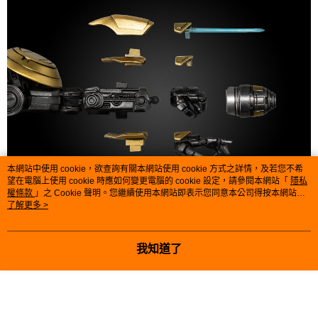
本網站中使用 cookie，欲查詢有關本網站使用 cookie 方式之詳情，及若您不希
望在電腦上使用 cookie 時應如何變更電腦的 cookie 設定，請參閱本網站「
隱私
權條款
」之 Cookie 聲明。您繼續使用本網站即表示您同意本公司得按本網站使
用條款之 Cookie 聲明使用 cookie。
了解更多 >
我知道了