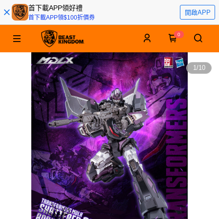
首下載APP領好禮
開啟APP
首下載APP領$100折價券
0
1
/
10