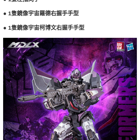
●
1隻鏡像宇宙羅德右握手手型
●
1隻鏡像宇宙柯博文右握手手型