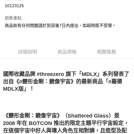
LINE Pay
10123125
Apple Pay
銷售重點
街口支付
商品如有任何問題請於到貨後7日內提出，如超時既不受理。
悠遊付
Google Pay
詳細說明
商品規格
相關推薦
全盈+PAY
大哥付你分期
國際收藏品牌 #threezero 旗下「MDLX」系列發表了
相關說明
出自《#變形金剛：鏡像宇宙》的最新商品「#羅德
【大哥付你分期使用說明】
AFTEE先享後付
1.本服務由台灣大哥大提供，台灣大哥大用戶可立即使用無須另外申請。
MDLX版」！
2.付款方式選擇「大哥付你分期」，訂單成立後會自動跳轉到大哥付的交易
相關說明
流程，驗證手機門號後，選擇欲分期的期數、繳款截止日，確認付款後即完
【關於「AFTEE先享後付」】
成交易。
ATM付款
AFTEE先享後付是「在收到商品之後才付款」的支付方式。 讓您購物簡單
3.實際核准額度、可分期數及費用金額請依後續交易確認頁面所載為準。
便利好安心！
4.訂單成立30分鐘內，如未前往確認交易或遇審核未通過，訂單將自動取
《變形金剛：鏡像宇宙》（Shattered Glass）是
１．簡單：不需註冊會員、不需綁卡、不需儲值。
運送方式
消。如遇「轉專審核」未通過狀況，表示未達大哥付你分期系統評分，恕無
２．便利：只要手機號碼，簡訊認證，即可結帳。
2008 年在 BOTCON 推出的限定主題平行宇宙設定，
法說明評估內容。
３．安心：先確認商品／服務後，再付款。
宅配
在這個宇宙中好人與壞人角色互相對調，且造型及配
【繳款方式說明】