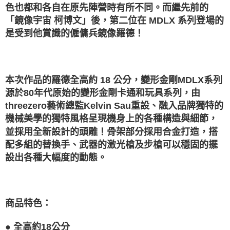
1.分期款項不併入電信帳單，「大哥付你分期」於每月結算日後寄送繳費提
色也都和各自在原先陣營時有所不同。而繼先前的
每筆NT$120，滿NT$1,200(含以上)免運費
【「AFTEE先享後付」結帳流程】
醒簡訊。
１．於結帳方式選擇「AFTEE先享後付」後，將跳轉至「AFTEE先享後付」
「鏡像宇宙 柯博文」後，第二位在 MDLX 系列登場的
2.透過簡訊連結打開帳單後，可選擇「超商條碼／台灣大直營門市／銀行轉
宅配-離島
結帳頁面，進行簡訊認證並確認金額後，即可完成結帳。
帳／街口支付／iPASS MONEY」等通路繳費。
是受到他賞識的僱傭兵鏡像羅德！
２．訂單成立數日內，您將收到繳費通知簡訊。
每筆NT$300
３．收到繳費通知簡訊後14天內，點擊此簡訊中的連結，可透過四大超商／
【注意事項】
ATM／網路銀行／等多元方式進行付款，方視為交易完成。
1.本服務係由「台灣大哥大股份有限公司」（以下簡稱本公司）所提供，讓
※ 請注意：結帳手續完成當下不需立刻繳費，但若您需要取消訂單，請聯絡
用戶於交易時，得透過本服務購買商品或服務，並由商店將買賣／分期付款
購買商品的店家。未經商家同意取消之訂單仍視為有效，需透過AFTEE先享
買賣價金債權讓與本公司後，依約使用本公司帳單繳交帳款。
本次作品的羅德全高約 18 公分，變形金剛MDLX系列
後付繳納相關費用。
2.基於同意付款使用「大哥付你分期」之契約關係目的，商店將以您的個人
※ 交易是否成功請以「AFTEE先享後付 」之結帳頁面顯示為準，若有關於
源於80年代原始的變形金剛卡通和玩具系列，由
資料（包含姓名、電話或地址）提供予台灣大哥大進項蒐集、處理及利用，
是否繳費成功／繳費後需取消欲退款等相關疑問，請聯繫「AFTEE先享後付
threezero藝術總監Kelvin Sau重設、融入品牌獨特的
由本公司與您本人進行分期帳單所需資料之確認、核對及更正。
客戶支援中心」
https://netprotections.freshdesk.com/support/home
3.完整用戶服務條款，請詳閱以下連結：
https://oppay.tw/userRule
機械美學的獨特風格呈現機身上的各種構造與細節，
【注意事項】
並採用全新設計的頭雕！骨架部分採用合金打造，搭
１．透過由恩沛科技股份有限公司提供之「AFTEE先享後付」服務完成之交
配多組的替換手、武器的激光槍及步槍可以穩固的擺
易，需依本服務之必要範圍內提供個人資料，並將交易相關給付款項請求債
權轉讓予恩沛科技股份有限公司。
設出各種大幅度的動態。
２．關於個人資料處理事宜，請瀏覽以下網址：
https://aftee.tw/terms/#terms3
３．未成年的使用者請事先徵得法定代理人或監護人之同意方可使用
「AFTEE先享後付」，若未經同意申辦者引起之損失，本公司不負相關責
任。
商品特色
：
４．使用「AFTEE先享後付」時，將依據個別帳號之用戶狀況，依本公司即
時審查核予不同之上限額度；若仍有額度不足之情形，本公司將視審查結果
●
全高約18公分
請求用戶進行身份認證。