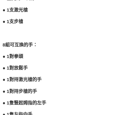
５．嚴禁一人註冊多個帳號或使用他人資訊註冊。若發現惡意使用之情形，
恩沛科技股份有限公司將有權停止該用戶之使用額度並採取法律行動。
●
1支激光槍
●
1支步槍
8組可互換的手：
●
1對拳頭
●
1對放鬆手
●
1對持激光槍的手
●
1對持步槍的手
●
1隻豎起姆指的左手
●
1隻左指向手