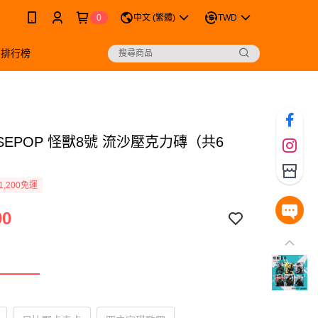
0
中文 (繁體)
TWD
銷排行榜
ISEPOP 怪獸8號 流沙壓克力磚（共6
1,200免運
90