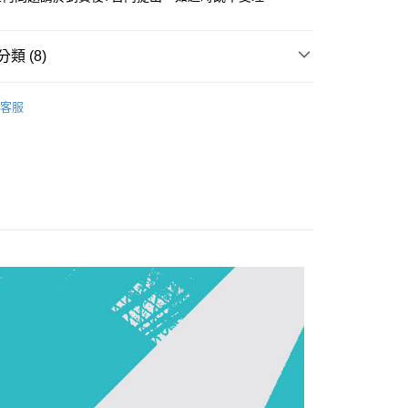
類 (8)
y
品
▼怪獸8號
客服
別
趣味禮品
分期
品專區
收藏品
你分期使用說明】
享後付
牌
品牌全覽
SUNRISEPOP
由台灣大哥大提供，台灣大哥大用戶可立即使用無須另外申請。
式選擇「大哥付你分期」，訂單成立後會自動跳轉到大哥付的交易
牌
熱門品牌
SUNRISEPOP
證手機門號後，選擇欲分期的期數、繳款截止日，確認付款後即
FTEE先享後付」】
。
先享後付是「在收到商品之後才付款」的支付方式。 讓您購物簡單
色
看更多
其他_查看更多角色
准額度、可分期數及費用金額請依後續交易確認頁面所載為準。
心！
立30分鐘內，如未前往確認交易或遇審核未通過，訂單將自動取
：不需註冊會員、不需綁卡、不需儲值。
艦店
【SUNRISEPOP】
📢【現貨】快速到手
「轉專審核」未通過狀況，表示未達大哥付你分期系統評分，恕
：只要手機號碼，簡訊認證，即可結帳。
評估內容。
：先確認商品／服務後，再付款。
艦店
【SUNRISEPOP】
怪獸8號
式說明】
家取貨
項不併入電信帳單，「大哥付你分期」於每月結算日後寄送繳費提
EE先享後付」結帳流程】
00，滿NT$1,200(含以上)免運費
方式選擇「AFTEE先享後付」後，將跳轉至「AFTEE先享後
訊連結打開帳單後，可選擇「超商條碼／台灣大直營門市／銀行轉
頁面，進行簡訊認證並確認金額後，即可完成結帳。
付／iPASS MONEY」等通路繳費。
爾富取貨
成立數日內，您將收到繳費通知簡訊。
費通知簡訊後14天內，點擊此簡訊中的連結，可透過四大超商
00，滿NT$1,200(含以上)免運費