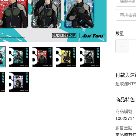
怪獸8號
市川雷
數量
付款與運
超取滿NT$
付款方式
商品特色
信用卡一
商品編號
10023714
LINE Pay
銷售重點
Apple Pay
商品如有