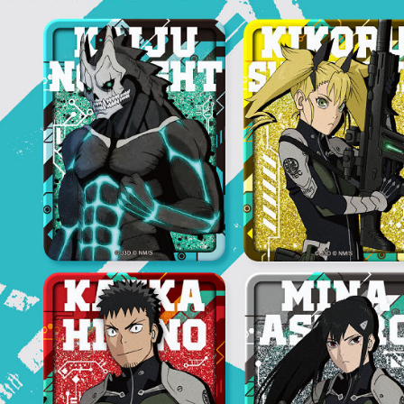
【注意事
／ATM／
1.本服務
※ 請注意
付款後7-1
用戶於交
絡購買商品
款買賣價
先享後付
每筆NT$1
2.基於同
※ 交易是
資料（包
是否繳費成
宅配
用，由本
付客戶支
每筆NT$1
3.完整用
【注意事
宅配-離島
１．透過由
交易，需
每筆NT$3
求債權轉
２．關於
https://aft
３．未成
「AFTE
任。
４．使用「
即時審查
結果請求
５．嚴禁
形，恩沛
動。