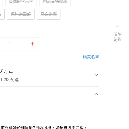
日比野卡夫卡
四之宮琪歌露
諾
保科宗四郎
亞白米娜
清除
紀錄
購買名單
送方式
1,200免運
次付款
任何問題請於到貨後7日內提出，如超時既不受理。