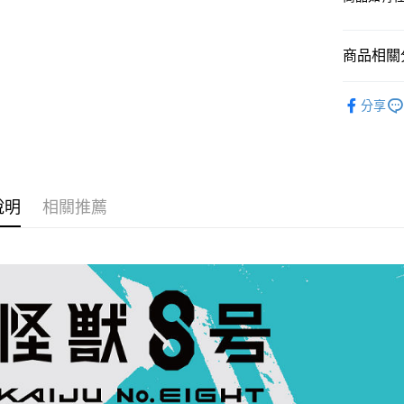
悠遊付
商品相關分
Google Pa
依影視作
全盈+PAY
分享
依產品類
大哥付你
相關說明
🔥現貨新
【大哥付
AFTEE先
依收藏品
1.本服務
2.付款方
相關說明
說明
相關推薦
依收藏品
流程，驗
【關於「A
ATM付款
完成交易
AFTEE
依作品角
3.實際核
便利好安
4.訂單成
１．簡單
🛍️品牌旗
消。如遇
２．便利
運送方式
無法說明
３．安心
🛍️品牌旗
【繳款方
付款後全
1.分期款
【「AFT
醒簡訊。
每筆NT$1
１．於結帳
2.透過簡
付」結帳
帳／街口支
付款後萊
２．訂單
３．收到繳
每筆NT$1