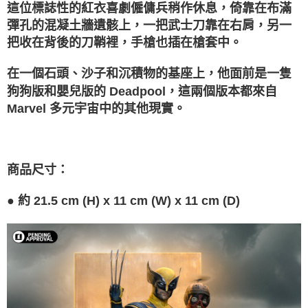
1.本服務係由「台灣大哥大股份有限公司」（以下簡稱本公司）所提供，讓
這位標誌性的紅衣喜劇僱傭兵稍作休息，倚靠在布滿
※ 請注意：結帳手續完成當下不需立刻繳費，但若您需要取消訂單，請聯絡
用戶於交易時，得透過本服務購買商品或服務，並由商店將買賣／分期付款
購買商品的店家。未經商家同意取消之訂單仍視為有效，需透過AFTEE先享
彈孔的混凝土牆遺骸上，一把武士刀靠在右肩，另一
買賣價金債權讓與本公司後，依約使用本公司帳單繳交帳款。
後付繳納相關費用。
2.基於同意付款使用「大哥付你分期」之契約關係目的，商店將以您的個人
把收在背後的刀鞘裡，手槍也插在槍套中。
※ 交易是否成功請以「AFTEE先享後付 」之結帳頁面顯示為準，若有關於
資料（包含姓名、電話或地址）提供予台灣大哥大進項蒐集、處理及利用，
是否繳費成功／繳費後需取消欲退款等相關疑問，請聯繫「AFTEE先享後付
由本公司與您本人進行分期帳單所需資料之確認、核對及更正。
客戶支援中心」
https://netprotections.freshdesk.com/support/home
在一個石頭、沙子和沉積物的基座上，他面前是一隻
3.完整用戶服務條款，請詳閱以下連結：
https://oppay.tw/userRule
狗狗版和嬰兒版的 Deadpool，這兩個版本都來自
【注意事項】
Marvel 多元宇宙中的其他現實。
１．透過由恩沛科技股份有限公司提供之「AFTEE先享後付」服務完成之交
易，需依本服務之必要範圍內提供個人資料，並將交易相關給付款項請求債
權轉讓予恩沛科技股份有限公司。
２．關於個人資料處理事宜，請瀏覽以下網址：
https://aftee.tw/terms/#terms3
商品尺寸
：
３．未成年的使用者請事先徵得法定代理人或監護人之同意方可使用
「AFTEE先享後付」，若未經同意申辦者引起之損失，本公司不負相關責
任。
●
約
21.5 cm (H) x 11 cm (W) x 11 cm (D)
４．使用「AFTEE先享後付」時，將依據個別帳號之用戶狀況，依本公司即
時審查核予不同之上限額度；若仍有額度不足之情形，本公司將視審查結果
請求用戶進行身份認證。
５．嚴禁一人註冊多個帳號或使用他人資訊註冊。若發現惡意使用之情形，
恩沛科技股份有限公司將有權停止該用戶之使用額度並採取法律行動。