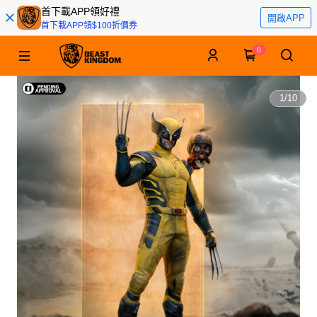
首下載APP領好禮
開啟APP
首下載APP領$100折價券
0
1
/
10