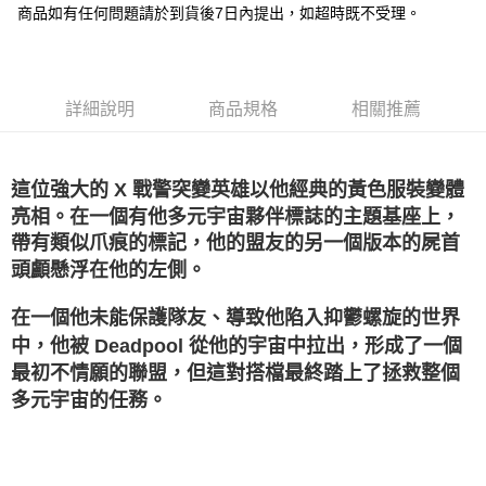
悠遊付
商品如有任何問題請於到貨後7日內提出，如超時既不受理。
Google Pay
全盈+PAY
詳細說明
商品規格
相關推薦
大哥付你分期
相關說明
【大哥付你分期使用說明】
這位強大的 X 戰警突變英雄以他經典的黃色服裝變體
AFTEE先享後付
1.本服務由台灣大哥大提供，台灣大哥大用戶可立即使用無須另外申請。
亮相。在一個有他多元宇宙夥伴標誌的主題基座上，
2.付款方式選擇「大哥付你分期」，訂單成立後會自動跳轉到大哥付的交易
相關說明
流程，驗證手機門號後，選擇欲分期的期數、繳款截止日，確認付款後即完
帶有類似爪痕的標記，他的盟友的另一個版本的屍首
【關於「AFTEE先享後付」】
成交易。
ATM付款
AFTEE先享後付是「在收到商品之後才付款」的支付方式。 讓您購物簡單
頭顱懸浮在他的左側。
3.實際核准額度、可分期數及費用金額請依後續交易確認頁面所載為準。
便利好安心！
4.訂單成立30分鐘內，如未前往確認交易或遇審核未通過，訂單將自動取
１．簡單：不需註冊會員、不需綁卡、不需儲值。
運送方式
在一個他未能保護隊友、導致他陷入抑鬱螺旋的世界
消。如遇「轉專審核」未通過狀況，表示未達大哥付你分期系統評分，恕無
２．便利：只要手機號碼，簡訊認證，即可結帳。
法說明評估內容。
中，他被 Deadpool 從他的宇宙中拉出，形成了一個
３．安心：先確認商品／服務後，再付款。
宅配
【繳款方式說明】
最初不情願的聯盟，但這對搭檔最終踏上了拯救整個
1.分期款項不併入電信帳單，「大哥付你分期」於每月結算日後寄送繳費提
每筆NT$120，滿NT$1,200(含以上)免運費
【「AFTEE先享後付」結帳流程】
醒簡訊。
多元宇宙的任務。
１．於結帳方式選擇「AFTEE先享後付」後，將跳轉至「AFTEE先享後付」
2.透過簡訊連結打開帳單後，可選擇「超商條碼／台灣大直營門市／銀行轉
宅配-離島
結帳頁面，進行簡訊認證並確認金額後，即可完成結帳。
帳／街口支付／iPASS MONEY」等通路繳費。
２．訂單成立數日內，您將收到繳費通知簡訊。
每筆NT$300
３．收到繳費通知簡訊後14天內，點擊此簡訊中的連結，可透過四大超商／
【注意事項】
ATM／網路銀行／等多元方式進行付款，方視為交易完成。